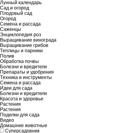
Лунный календарь
Сад и огород
Плодовый сад
Огород
Семена и рассада
Саженцы
Энциклопедия роз
Выращивание винограда
Выращивание грибов
Теплицы и парники
Полив
Обработка почвы
Болезни и вредители
Препараты и удобрения
Техника и инструменты
Семена и рассада
Идеи для сада
Болезни и вредители
Красота и здоровье
Растения
Растения
Поделки для сада
Видео
Домашние животные
Суперсадовник