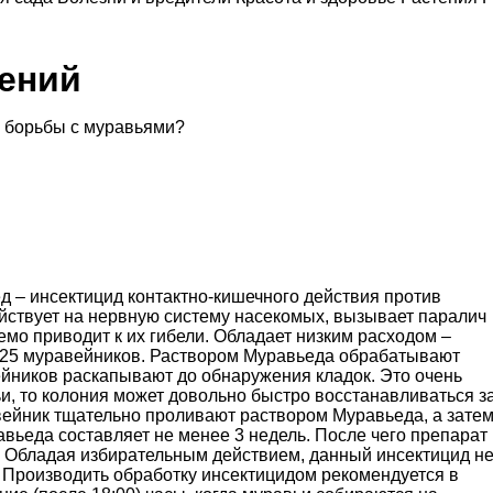
тений
 борьбы с муравьями?
 – инсектицид контактно-кишечного действия против
ействует на нервную систему насекомых, вызывает паралич
емо приводит к их гибели. Обладает низким расходом –
я 25 муравейников. Раствором Муравьеда обрабатывают
ейников раскапывают до обнаружения кладок. Это очень
ьи, то колония может довольно быстро восстанавливаться з
вейник тщательно проливают раствором Муравьеда, а зате
вьеда составляет не менее 3 недель. После чего препарат
. Обладая избирательным действием, данный инсектицид н
 Производить обработку инсектицидом рекомендуется в