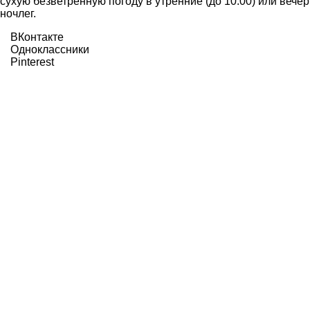
сухую безветренную погоду в утренние (до 10:00) или вечер
ночлег.
ВКонтакте
Одноклассники
Pinterest