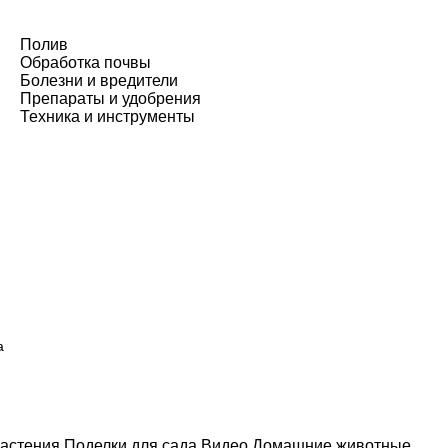
Полив
Обработка почвы
Болезни и вредители
Препараты и удобрения
Техника и инструменты
а
астения
Поделки для сада
Видео
Домашние животные