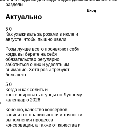
разделы
Вход
Актуально
5
0
Как ухаживать за розами в июле и
августе, чтобы пышно цвели
Розы лучше всего проявляют себя,
когда вы берете на себя
обязательство регулярно
заботиться о них и уделять им
внимание. Хотя розы требуют
большего ...
5
0
Когда и как солить и
консервировать огурцы по Лунному
календарю 2026
а
м
Конечно, качество консервов
зависит от правильности и точности
е
выполнения процесса
консервации, а также от качества и