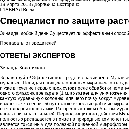
19 марта 2018
/
Дерябина Екатерина
ГЛАВНАЯ
Всем
Специалист по защите рас
Зинаида, добрый день Существует ли эффективный способ
Препараты от вредителей
ОТВЕТЫ ЭКСПЕРТОВ
Зинаида Колотилина
Здравствуйте! Эффективное средство называется Муравьед
муравьев. Попадая с пищей в организм муравьев, он возд
и уже в течение первых трех суток после обработки немину
одного флакона препарата (1 мл) хватает для уничтожени
каждую муравьиную колонию, для чего почву вокруг мурав
важно, так как если гибнут только взрослые рабочие мурав
счет плодовитости самки. Разоренный таким образом мура
вновь присыпают землей. Период защитного действия Мура
полностью распадается в почве на природные компоненты
является токсичным для полезной почвенной микрофлоры.