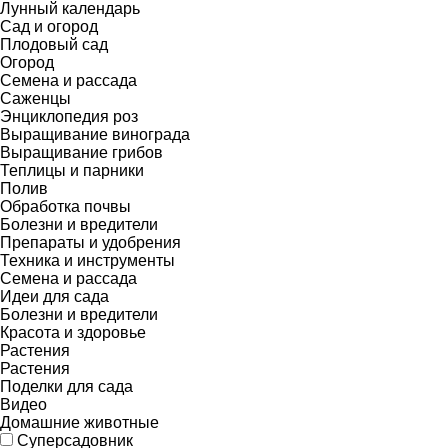
Лунный календарь
Сад и огород
Плодовый сад
Огород
Семена и рассада
Саженцы
Энциклопедия роз
Выращивание винограда
Выращивание грибов
Теплицы и парники
Полив
Обработка почвы
Болезни и вредители
Препараты и удобрения
Техника и инструменты
Семена и рассада
Идеи для сада
Болезни и вредители
Красота и здоровье
Растения
Растения
Поделки для сада
Видео
Домашние животные
Суперсадовник