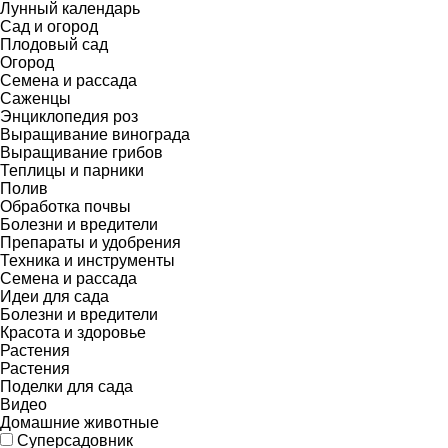
Лунный календарь
Сад и огород
Плодовый сад
Огород
Семена и рассада
Саженцы
Энциклопедия роз
Выращивание винограда
Выращивание грибов
Теплицы и парники
Полив
Обработка почвы
Болезни и вредители
Препараты и удобрения
Техника и инструменты
Семена и рассада
Идеи для сада
Болезни и вредители
Красота и здоровье
Растения
Растения
Поделки для сада
Видео
Домашние животные
Суперсадовник