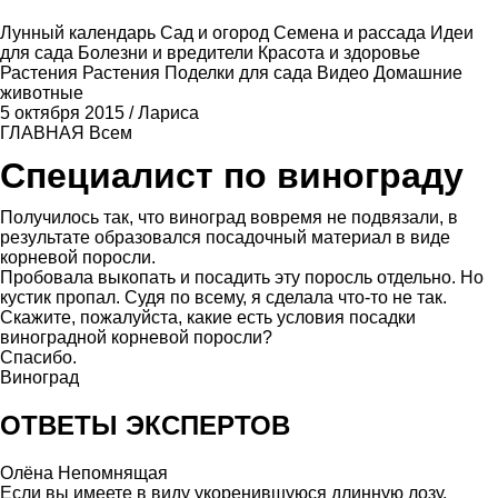
Лунный календарь
Сад и огород
Семена и рассада
Идеи
для сада
Болезни и вредители
Красота и здоровье
Растения
Растения
Поделки для сада
Видео
Домашние
животные
5 октября 2015
/
Лариса
ГЛАВНАЯ
Всем
Специалист по винограду
Получилось так, что виноград вовремя не подвязали, в
результате образовался посадочный материал в виде
корневой поросли.
Пробовала выкопать и посадить эту поросль отдельно. Но
кустик пропал. Судя по всему, я сделала что-то не так.
Скажите, пожалуйста, какие есть условия посадки
виноградной корневой поросли?
Спасибо.
Виноград
ОТВЕТЫ ЭКСПЕРТОВ
Олёна Непомнящая
Если вы имеете в виду укоренившуюся длинную лозу,