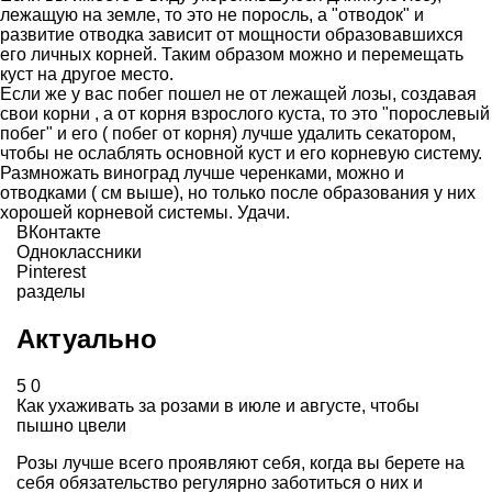
лежащую на земле, то это не поросль, а "отводок" и
развитие отводка зависит от мощности образовавшихся
его личных корней. Таким образом можно и перемещать
куст на другое место.
Если же у вас побег пошел не от лежащей лозы, создавая
свои корни , а от корня взрослого куста, то это "порослевый
побег" и его ( побег от корня) лучше удалить секатором,
чтобы не ослаблять основной куст и его корневую систему.
Размножать виноград лучше черенками, можно и
отводками ( см выше), но только после образования у них
хорошей корневой системы. Удачи.
ВКонтакте
Одноклассники
Pinterest
разделы
Актуально
5
0
Как ухаживать за розами в июле и августе, чтобы
пышно цвели
Розы лучше всего проявляют себя, когда вы берете на
себя обязательство регулярно заботиться о них и