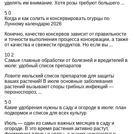
уделять им внимание. Хотя розы требуют большего ...
5
0
Когда и как солить и консервировать огурцы по
Лунному календарю 2026
Конечно, качество консервов зависит от правильности
и точности выполнения процесса консервации, а также
от качества и свежести продуктов. Но если вы ...
10
2
Самые главные обработки от болезней и вредителей в
июле: удобный список препаратов
Ловите июльский список препаратов для защиты
ваших растений! В июле основные заболевания
растений вызывают споры грибных инфекций —
пероноспороз, ...
5
0
Какие удобрения нужны в саду и огороде в июле: план
подкормок и список для всех культур
Июль — один из самых важных месяцев в саду и
огороде. В это время растения активно растут,
формируют плоды и цветы, а значит, нуждаются в