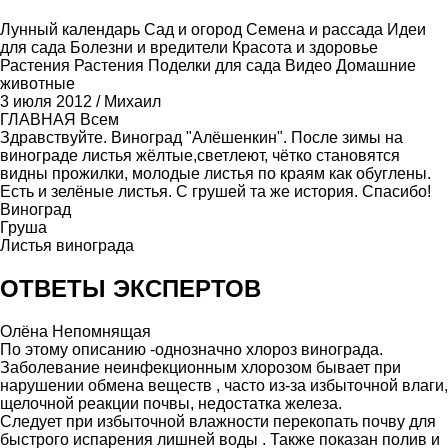
Лунный календарь
Сад и огород
Семена и рассада
Идеи
для сада
Болезни и вредители
Красота и здоровье
Растения
Растения
Поделки для сада
Видео
Домашние
животные
3 июля 2012
/
Михаил
ГЛАВНАЯ
Всем
Здравствуйте. Виноград "Алёшенкин". После зимы на
винограде листья жёлтые,светлеют, чётко становятся
видны прожилки, молодые листья по краям как обуглены.
Есть и зелёные листья. С грушей та же история. Спасибо!
Виноград
Груша
Листья винограда
ОТВЕТЫ ЭКСПЕРТОВ
Олёна Непомнящая
По этому описанию -однозначно хлороз винограда.
Заболевание неинфекционным хлорозом бывает при
нарушении обмена веществ , часто из-за избыточной влаги,
щелочной реакции почвы, недостатка железа.
Следует при избыточной влажности перекопать почву для
быстрого испарения лишней воды . Также показан полив и