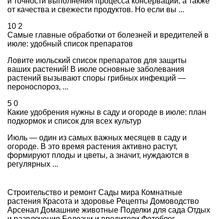
и точности выполнения процесса консервации, а также
от качества и свежести продуктов. Но если вы ...
10
2
Самые главные обработки от болезней и вредителей в
июле: удобный список препаратов
Ловите июльский список препаратов для защиты
ваших растений! В июле основные заболевания
растений вызывают споры грибных инфекций —
пероноспороз, ...
5
0
Какие удобрения нужны в саду и огороде в июле: план
подкормок и список для всех культур
Июль — один из самых важных месяцев в саду и
огороде. В это время растения активно растут,
формируют плоды и цветы, а значит, нуждаются в
регулярных ...
Строительство и ремонт
Сады мира
Комнатные
растения
Красота и здоровье
Рецепты
Домоводство
Арсенал
Домашние животные
Поделки для сада
Отдых
и развлечения
Болезни и вредители
Фотоблог