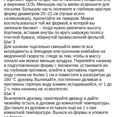
и верхнюю (1/3). Меньшую часть мелко искрошите для
посыпки. Большую часть положите в глубокую круглую
форму диаметром 20–22 см (лучше всего
силиконовую), пропитайте ее ликером. Можно
воспользоваться той же формой, в которой вы
запекали бисквит – тогда нужно увеличить высоту
бортиков, вставив внутрь по кругу широкую полосу
плотной бумаги, обернутой промасленной фольгой.
Шаг 3
Для начинки тщательно смешайте вместе все
ингредиенты в блендере или кухонном комбайне на
медленной скорости, следя за тем, чтобы в массу
попало как можно меньше воздуха. Перелейте начинку
в подготовленную форму с бисквитом, установите ее
на глубоком противне, влейте в противень горячую
воду слоем не более 1 см и поместите в разогретую до
160 °С духовку. Выпекайте, постепенно доливая в
противень горячую воду взамен испарившейся, от 1 до
2 ч, пока начинка не «схватится».
Шаг 4
Выключите духовку, приоткройте дверцу и дайте
чизкейку остыть в духовке до комнатной температуры.
Достаньте из духовки и оставьте еще на 1 ч при
комнатной температуре. Выньте из формы и уложите