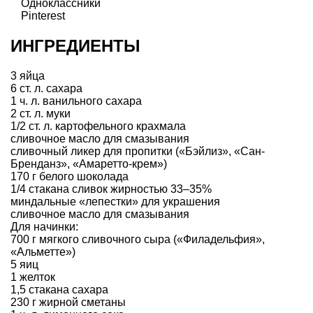
Одноклассники
Pinterest
ИНГРЕДИЕНТЫ
3 яйца
6 ст. л. сахара
1 ч. л. ванильного сахара
2 ст. л. муки
1/2 ст. л. картофельного крахмала
сливочное масло для смазывания
сливочный ликер для пропитки («Бэйлиз», «Сан-
Бренданз», «Амаретто-крем»)
170 г белого шоколада
1/4 стакана сливок жирностью 33–35%
миндальные «лепестки» для украшения
сливочное масло для смазывания
Для начинки:
700 г мягкого сливочного сыра («Филадельфия»,
«Альметте»)
5 яиц
1 желток
1,5 стакана сахара
230 г жирной сметаны