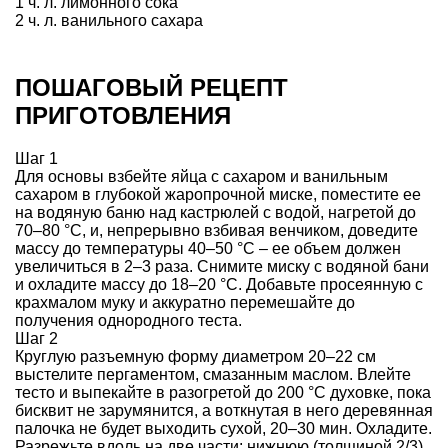
1 ч. л. лимонного сока
2 ч. л. ванильного сахара
ПОШАГОВЫЙ РЕЦЕПТ
ПРИГОТОВЛЕНИЯ
Шаг 1
Для основы взбейте яйца с сахаром и ванильным
сахаром в глубокой жаропрочной миске, поместите ее
на водяную баню над кастрюлей с водой, нагретой до
70–80 °С, и, непрерывно взбивая венчиком, доведите
массу до температуры 40–50 °С – ее объем должен
увеличиться в 2–3 раза. Снимите миску с водяной бани
и охладите массу до 18–20 °С. Добавьте просеянную с
крахмалом муку и аккуратно перемешайте до
получения однородного теста.
Шаг 2
Круглую разъемную форму диаметром 20–22 см
выстелите пергаментом, смазанным маслом. Влейте
тесто и выпекайте в разогретой до 200 °С духовке, пока
бисквит не зарумянится, а воткнутая в него деревянная
палочка не будет выходить сухой, 20–30 мин. Охладите.
Разрежьте вдоль на две части: нижнюю (толщиной 2/3)