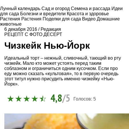
Лунный календарь
Сад и огород
Семена и рассада
Идеи
для сада
Болезни и вредители
Красота и здоровье
Растения
Растения
Поделки для сада
Видео
Домашние
животные
6 декабря 2016
/
Редакция
РЕЦЕПТ С ФОТО
ДЕСЕРТ
Чизкейк Нью-Йорк
Идеальный торт – нежный, сливочный, тающий во рту
чизкейк. Мало кто может устоять перед таким
соблазном и ограничиться одним кусочком. Если про
еду можно сказать «культовая», то в первую очередь
этот титул нужно присудить именно чизкейку «Нью-
Йорк».
4,8
/5
Голосов:
5