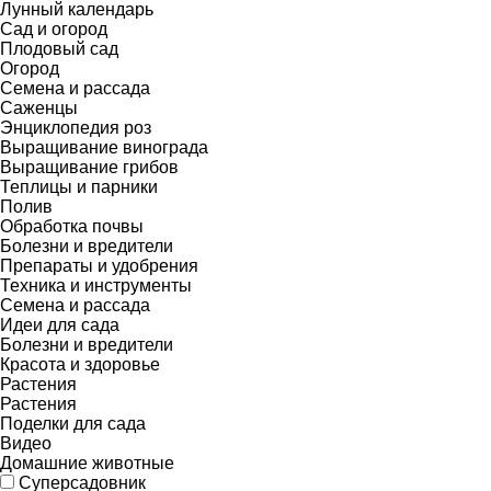
Лунный календарь
Сад и огород
Плодовый сад
Огород
Семена и рассада
Саженцы
Энциклопедия роз
Выращивание винограда
Выращивание грибов
Теплицы и парники
Полив
Обработка почвы
Болезни и вредители
Препараты и удобрения
Техника и инструменты
Семена и рассада
Идеи для сада
Болезни и вредители
Красота и здоровье
Растения
Растения
Поделки для сада
Видео
Домашние животные
Суперсадовник