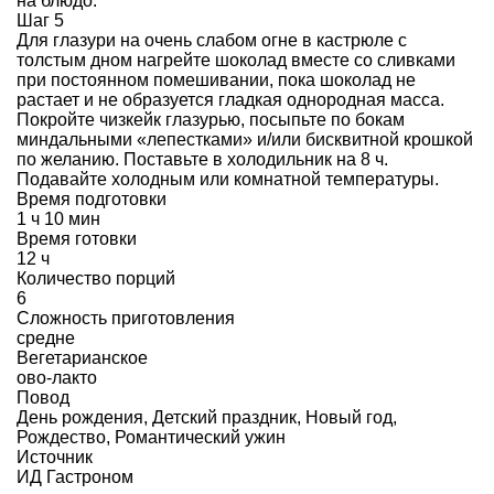
на блюдо.
Шаг 5
Для глазури на очень слабом огне в кастрюле с
толстым дном нагрейте шоколад вместе со сливками
при постоянном помешивании, пока шоколад не
растает и не образуется гладкая однородная масса.
Покройте чизкейк глазурью, посыпьте по бокам
миндальными «лепестками» и/или бисквитной крошкой
по желанию. Поставьте в холодильник на 8 ч.
Подавайте холодным или комнатной температуры.
Время подготовки
1 ч 10 мин
Время готовки
12 ч
Количество порций
6
Сложность приготовления
средне
Вегетарианское
ово-лакто
Повод
День рождения
,
Детский праздник
,
Новый год
,
Рождество
,
Романтический ужин
Источник
ИД Гастроном