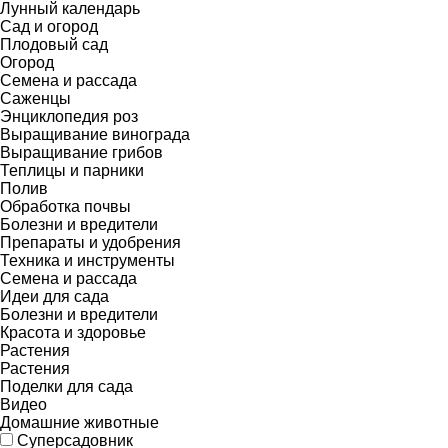
Лунный календарь
Сад и огород
Плодовый сад
Огород
Семена и рассада
Саженцы
Энциклопедия роз
Выращивание винограда
Выращивание грибов
Теплицы и парники
Полив
Обработка почвы
Болезни и вредители
Препараты и удобрения
Техника и инструменты
Семена и рассада
Идеи для сада
Болезни и вредители
Красота и здоровье
Растения
Растения
Поделки для сада
Видео
Домашние животные
Суперсадовник