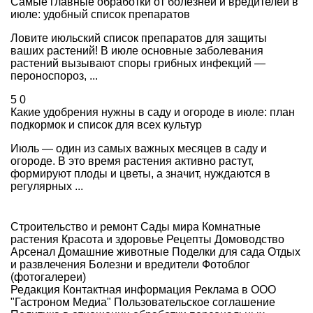
Самые главные обработки от болезней и вредителей в
июле: удобный список препаратов
Ловите июльский список препаратов для защиты
ваших растений! В июле основные заболевания
растений вызывают споры грибных инфекций —
пероноспороз, ...
5
0
Какие удобрения нужны в саду и огороде в июле: план
подкормок и список для всех культур
Июль — один из самых важных месяцев в саду и
огороде. В это время растения активно растут,
формируют плоды и цветы, а значит, нуждаются в
регулярных ...
Строительство и ремонт
Сады мира
Комнатные
растения
Красота и здоровье
Рецепты
Домоводство
Арсенал
Домашние животные
Поделки для сада
Отдых
и развлечения
Болезни и вредители
Фотоблог
(фотогалереи)
Редакция
Контактная информация
Реклама в ООО
"Гастроном Медиа"
Пользовательское соглашение