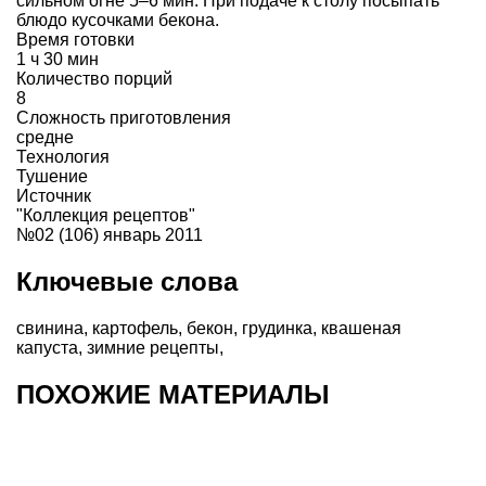
сильном огне 5–6 мин. При подаче к столу посыпать
блюдо кусочками бекона.
Время готовки
1 ч 30 мин
Количество порций
8
Сложность приготовления
средне
Технология
Тушение
Источник
"Коллекция рецептов"
№02 (106) январь 2011
Ключевые слова
свинина
,
картофель
,
бекон
,
грудинка
,
квашеная
капуста
,
зимние рецепты
,
ПОХОЖИЕ МАТЕРИАЛЫ