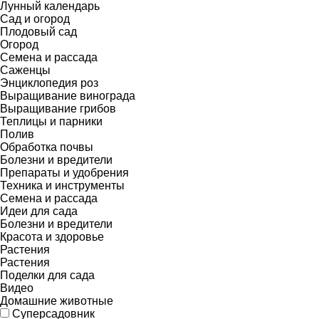
Лунный календарь
Сад и огород
Плодовый сад
Огород
Семена и рассада
Саженцы
Энциклопедия роз
Выращивание винограда
Выращивание грибов
Теплицы и парники
Полив
Обработка почвы
Болезни и вредители
Препараты и удобрения
Техника и инструменты
Семена и рассада
Идеи для сада
Болезни и вредители
Красота и здоровье
Растения
Растения
Поделки для сада
Видео
Домашние животные
Суперсадовник