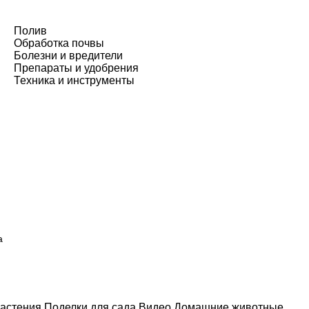
Полив
Обработка почвы
Болезни и вредители
Препараты и удобрения
Техника и инструменты
а
астения
Поделки для сада
Видео
Домашние животные