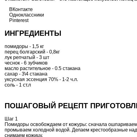
ВКонтакте
Одноклассники
Pinterest
ИНГРЕДИЕНТЫ
помидоры - 1,5 кг
перец болгарский - 0,8кг
лук репчатый - 3 шт
чеснок - 6 зубчиков
масло растительное - 0.5 стакана
сахар - 3\4 стакана
уксусная эссенция 70% - 1-2 ч.л.
соль - 1 ст.л
ПОШАГОВЫЙ РЕЦЕПТ ПРИГОТОВЛ
Шаг 1
Помидоры освобождаем от кожуры: сначала ошпариваем 
промываем холодной водой. Делаем крестообразные над
снимаем кожицу.