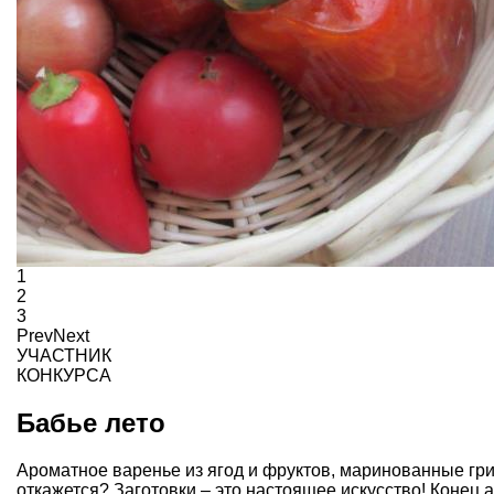
1
2
3
Prev
Next
УЧАСТНИК
КОНКУРСА
Бабье лето
Ароматное варенье из ягод и фруктов, маринованные гри
откажется? Заготовки – это настоящее искусство! Конец а