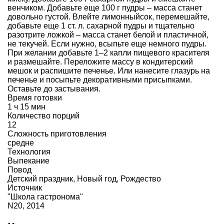
венчиком. Добавьте еще 100 г пудры – масса станет
довольно густой. Влейте лимонныйсок, перемешайте,
добавьте еще 1 ст. л. сахарной пудры и тщательно
разотрите ложкой – масса станет белой и пластичной,
не текучей. Если нужно, всыпьте еще немного пудры.
При желании добавьте 1–2 капли пищевого красителя
и размешайте. Переложите массу в кондитерский
мешок и распишите печенье. Или нанесите глазурь на
печенье и посыпьте декоративными присыпками.
Оставьте до застывания.
Время готовки
1 ч 15 мин
Количество порций
12
Сложность приготовления
средне
Технология
Выпекание
Повод
Детский праздник
,
Новый год
,
Рождество
Источник
"Школа гастронома"
N20, 2014