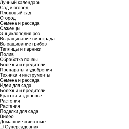
Лунный календарь
Сад и огород
Плодовый сад
Огород
Семена и рассада
Саженцы
Энциклопедия роз
Выращивание винограда
Выращивание грибов
Теплицы и парники
Полив
Обработка почвы
Болезни и вредители
Препараты и удобрения
Техника и инструменты
Семена и рассада
Идеи для сада
Болезни и вредители
Красота и здоровье
Растения
Растения
Поделки для сада
Видео
Домашние животные
Суперсадовник