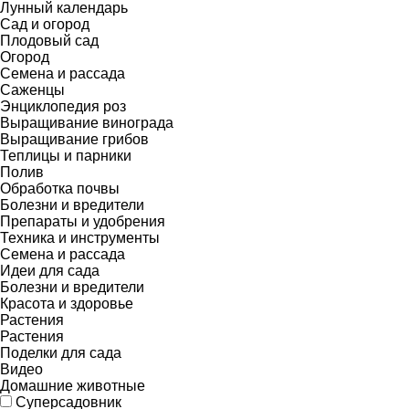
Лунный календарь
Сад и огород
Плодовый сад
Огород
Семена и рассада
Саженцы
Энциклопедия роз
Выращивание винограда
Выращивание грибов
Теплицы и парники
Полив
Обработка почвы
Болезни и вредители
Препараты и удобрения
Техника и инструменты
Семена и рассада
Идеи для сада
Болезни и вредители
Красота и здоровье
Растения
Растения
Поделки для сада
Видео
Домашние животные
Суперсадовник