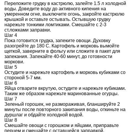
Переложите грудку в кастрюлю, залейте 1.5 л холодной
воды. Доведите воду до активного кипения на
умеренном огне, выключите огонь, закройте кастрюлю
крышкой и оставьте остывать. Остывшую грудку
нарежьте тонкими ломтиками. Смешайте с 2-3
ст.ложками заправки.
Шаг 4
Пока готовится грудка, запеките овощи. Духовку
разогрейте до 180 С. Картофель и морковь вымойте
щеткой, заверните в фольгу или сложите в пакет для
запекания. Запекайте 40-60 минут, до готовности
моркови.
Шаг 5
Остудите и нарежьте картофель и морковь кубиками со
стороной 5-7 мм.
Шаг 6
Яйца отварите вкрутую, остудите и нарежьте кубиками.
Таким же образом нарежьте маринованные огурцы.
Шаг 7
Зеленый горошек, не размораживая, бланшируйте 2
минуты после повторного закипания воды, откиньте на
дуршлаг и обдайте холодной водой.
Шаг 8
Смешайте овощи с горошком и яйцами, приправьте
перцем и смешайте с оставшейся заправкой.