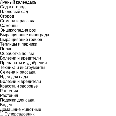
Лунный календарь
Сад и огород
Плодовый сад
Огород
Семена и рассада
Саженцы
Энциклопедия роз
Выращивание винограда
Выращивание грибов
Теплицы и парники
Полив
Обработка почвы
Болезни и вредители
Препараты и удобрения
Техника и инструменты
Семена и рассада
Идеи для сада
Болезни и вредители
Красота и здоровье
Растения
Растения
Поделки для сада
Видео
Домашние животные
Суперсадовник