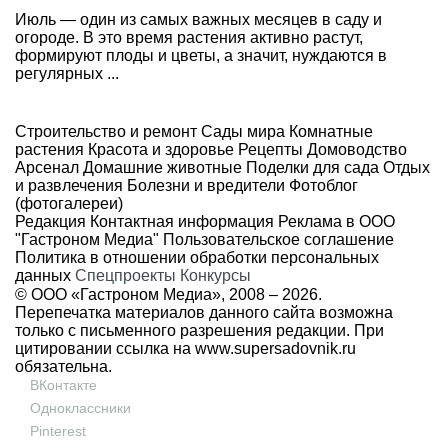
Июль — один из самых важных месяцев в саду и
огороде. В это время растения активно растут,
формируют плоды и цветы, а значит, нуждаются в
регулярных ...
Строительство и ремонт
Сады мира
Комнатные
растения
Красота и здоровье
Рецепты
Домоводство
Арсенал
Домашние животные
Поделки для сада
Отдых
и развлечения
Болезни и вредители
Фотоблог
(фотогалереи)
Редакция
Контактная информация
Реклама в ООО
"Гастроном Медиа"
Пользовательское соглашение
Политика в отношении обработки персональных
данных
Спецпроекты
Конкурсы
© ООО «Гастроном Медиа», 2008 –
2026.
Перепечатка материалов данного сайта возможна
только с письменного разрешения редакции. При
цитировании ссылка на
www.supersadovnik.ru
обязательна.
ВКонтакте
Одноклассники
Pinterest