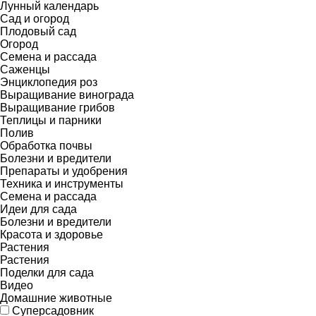
Лунный календарь
Сад и огород
Плодовый сад
Огород
Семена и рассада
Саженцы
Энциклопедия роз
Выращивание винограда
Выращивание грибов
Теплицы и парники
Полив
Обработка почвы
Болезни и вредители
Препараты и удобрения
Техника и инструменты
Семена и рассада
Идеи для сада
Болезни и вредители
Красота и здоровье
Растения
Растения
Поделки для сада
Видео
Домашние животные
Суперсадовник