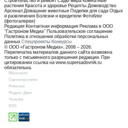
Строительство и ремонт
Сады мира
Комнатные
растения
Красота и здоровье
Рецепты
Домоводство
Арсенал
Домашние животные
Поделки для сада
Отдых
и развлечения
Болезни и вредители
Фотоблог
(фотогалереи)
Редакция
Контактная информация
Реклама в ООО
"Гастроном Медиа"
Пользовательское соглашение
Политика в отношении обработки персональных
данных
Спецпроекты
Конкурсы
© ООО «Гастроном Медиа», 2008 –
2026.
Перепечатка материалов данного сайта возможна
только с письменного разрешения редакции. При
цитировании ссылка на
www.supersadovnik.ru
обязательна.
ВКонтакте
Одноклассники
Pinterest
Яндекс Дзен
Youtube
RSS