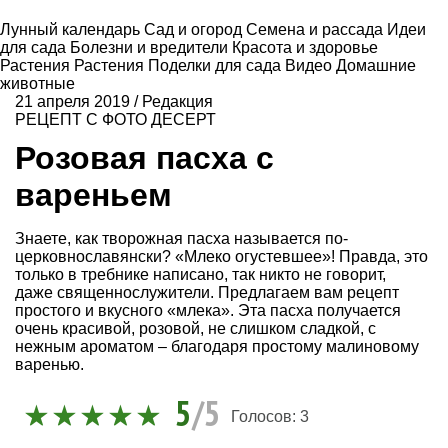
Лунный календарь
Сад и огород
Семена и рассада
Идеи
для сада
Болезни и вредители
Красота и здоровье
Растения
Растения
Поделки для сада
Видео
Домашние
животные
21 апреля 2019
/
Редакция
РЕЦЕПТ С ФОТО
ДЕСЕРТ
Розовая пасха с
вареньем
Знаете, как творожная пасха называется по-
церковнославянски? «Млеко огустевшее»! Правда, это
только в требнике написано, так никто не говорит,
даже священнослужители. Предлагаем вам рецепт
простого и вкусного «млека». Эта пасха получается
очень красивой, розовой, не слишком сладкой, с
нежным ароматом – благодаря простому малиновому
варенью.
5
/5
Голосов:
3