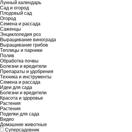
Лунный календарь
Сад и огород
Плодовый сад
Огород
Семена и рассада
Саженцы
Энциклопедия роз
Выращивание винограда
Выращивание грибов
Теплицы и парники
Полив
Обработка почвы
Болезни и вредители
Препараты и удобрения
Техника и инструменты
Семена и рассада
Идеи для сада
Болезни и вредители
Красота и здоровье
Растения
Растения
Поделки для сада
Видео
Домашние животные
Суперсадовник