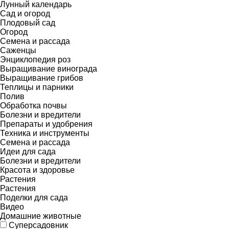
Лунный календарь
Сад и огород
Плодовый сад
Огород
Семена и рассада
Саженцы
Энциклопедия роз
Выращивание винограда
Выращивание грибов
Теплицы и парники
Полив
Обработка почвы
Болезни и вредители
Препараты и удобрения
Техника и инструменты
Семена и рассада
Идеи для сада
Болезни и вредители
Красота и здоровье
Растения
Растения
Поделки для сада
Видео
Домашние животные
Суперсадовник