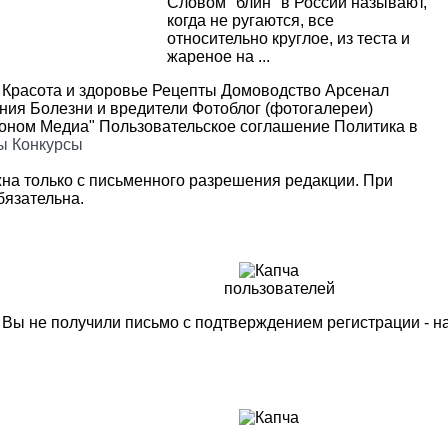
Cловом "блин" в России называют,
когда не ругаются, все
относительно круглое, из теста и
жареное на ...
Красота и здоровье
Рецепты
Домоводство
Арсенал
ения
Болезни и вредители
Фотоблог (фотогалереи)
роном Медиа"
Пользовательское соглашение
Политика в
ы
Конкурсы
на только с письменного разрешения редакции. При
язательна.
пользователей
м Вы не получили письмо с подтверждением регистрации - 