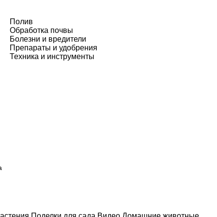
Полив
Обработка почвы
Болезни и вредители
Препараты и удобрения
Техника и инструменты
а
астения
Поделки для сада
Видео
Домашние животные