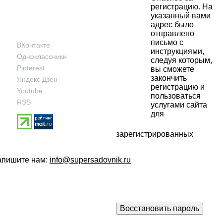
регистрацию. На
указанный вами
адрес было
отправлено
письмо с
ВКонтакте
инструкциями,
Одноклассники
следуя которым,
Pinterest
вы сможете
закончить
Яндекс Дзен
регистрацию и
Youtube
пользоваться
RSS
услугами сайта
для
зарегистрированных
напишите нам:
info@supersadovnik.ru