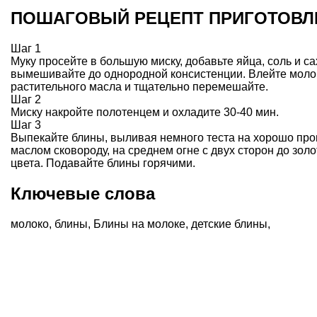
ПОШАГОВЫЙ РЕЦЕПТ ПРИГОТОВЛ
Шаг 1
Муку просейте в большую миску, добавьте яйца, соль и са
вымешивайте до однородной консистенции. Влейте молоко
растительного масла и тщательно перемешайте.
Шаг 2
Миску накройте полотенцем и охладите 30-40 мин.
Шаг 3
Выпекайте блины, выливая немного теста на хорошо пр
маслом сковороду, на среднем огне с двух сторон до зол
цвета. Подавайте блины горячими.
Ключевые слова
молоко
,
блины
,
Блины на молоке
,
детские блины
,