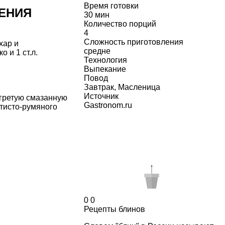
Время готовки
ЕНИЯ
30 мин
Количество порций
4
Сложность приготовления
хар и
средне
 и 1 ст.л.
Технология
Выпекание
Повод
Завтрак
,
Масленица
Источник
огретую смазанную
Gastronom.ru
отисто-румяного
0
0
Рецепты блинов