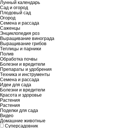
Лунный календарь
Сад и огород
Плодовый сад
Огород
Семена и рассада
Саженцы
Энциклопедия роз
Выращивание винограда
Выращивание грибов
Теплицы и парники
Полив
Обработка почвы
Болезни и вредители
Препараты и удобрения
Техника и инструменты
Семена и рассада
Идеи для сада
Болезни и вредители
Красота и здоровье
Растения
Растения
Поделки для сада
Видео
Домашние животные
Суперсадовник