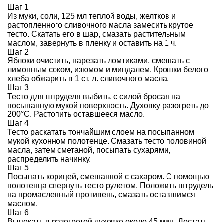
Шаг 1
Из муки, соли, 125 мл теплой воды, желтков и
растопленного сливочного масла замесить крутое
тесто. Скатать его в шар, смазать растительным
маслом, завернуть в пленку и оставить на 1 ч.
Шаг 2
Яблоки очистить, нарезать ломтиками, смешать с
лимонным соком, изюмом и миндалем. Крошки белого
хлеба обжарить в 1 ст. л. сливочного масла.
Шаг 3
Тесто для штруделя выбить, с силой бросая на
посыпанную мукой поверхность. Духовку разогреть до
200°С. Растопить оставшееся масло.
Шаг 4
Тесто раскатать тончайшим слоем на посыпанном
мукой кухонном полотенце. Смазать тесто половиной
масла, затем сметаной, посыпать сухарями,
распределить начинку.
Шаг 5
Посыпать корицей, смешанной с сахаром. С помощью
полотенца свернуть тесто рулетом. Положить штрудель
на промасленный противень, смазать оставшимся
маслом.
Шаг 6
Выпекать в разогретой духовке около 45 мин. Достать,