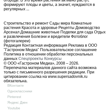
огороде. В это время растения активно растут,
формируют плоды и цветы, а значит, нуждаются в
регулярных ...
Строительство и ремонт
Сады мира
Комнатные
растения
Красота и здоровье
Рецепты
Домоводство
Арсенал
Домашние животные
Поделки для сада
Отдых
и развлечения
Болезни и вредители
Фотоблог
(фотогалереи)
Редакция
Контактная информация
Реклама в ООО
"Гастроном Медиа"
Пользовательское соглашение
Политика в отношении обработки персональных
данных
Спецпроекты
Конкурсы
© ООО «Гастроном Медиа», 2008 –
2026.
Перепечатка материалов данного сайта возможна
только с письменного разрешения редакции. При
цитировании ссылка на
www.supersadovnik.ru
обязательна.
ВКонтакте
Одноклассники
Pinterest
Яндекс Дзен
Youtube