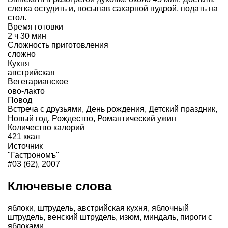
слегка остудить и, посыпав сахарной пудрой, подать на
стол.
Время готовки
2 ч 30 мин
Сложность приготовления
сложно
Кухня
австрийская
Вегетарианское
ово-лакто
Повод
Встреча с друзьями
,
День рождения
,
Детский праздник
,
Новый год
,
Рождество
,
Романтический ужин
Количество калорий
421 ккал
Источник
"Гастрономъ"
#03 (62), 2007
Ключевые слова
яблоки
,
штрудель
,
австрийская кухня
,
яблочный
штрудель
,
венский штрудель
,
изюм
,
миндаль
,
пироги с
яблоками
,