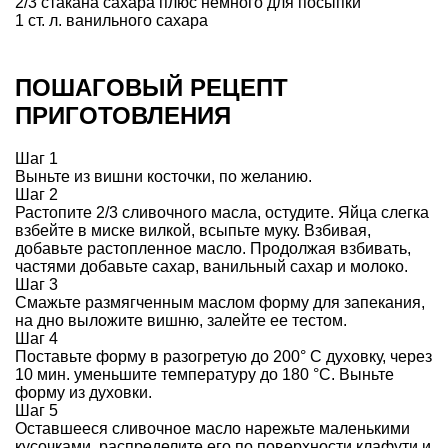
2/3 стакана сахара плюс немного для посыпки
1 ст. л. ванильного сахара
ПОШАГОВЫЙ РЕЦЕПТ
ПРИГОТОВЛЕНИЯ
Шаг 1
Выньте из вишни косточки, по желанию.
Шаг 2
Растопите 2/3 сливочного масла, остудите. Яйца слегка
взбейте в миске вилкой, всыпьте муку. Взбивая,
добавьте растопленное масло. Продолжая взбивать,
частями добавьте сахар, ванильный сахар и молоко.
Шаг 3
Смажьте размягченным маслом форму для запекания,
на дно выложите вишню, залейте ее тестом.
Шаг 4
Поставьте форму в разогретую до 200° С духовку, через
10 мин. уменьшите температуру до 180 °С. Выньте
форму из духовки.
Шаг 5
Оставшееся сливочное масло нарежьте маленькими
кусочками, распределите его по поверхности клафути и