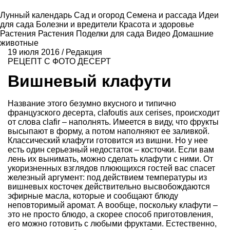
Лунный календарь
Сад и огород
Семена и рассада
Идеи
для сада
Болезни и вредители
Красота и здоровье
Растения
Растения
Поделки для сада
Видео
Домашние
животные
19 июля 2016
/
Редакция
РЕЦЕПТ С ФОТО
ДЕСЕРТ
Вишневый клафути
Название этого безумно вкусного и типично
французского десерта, clafoutis aux cerises, происходит
от слова clafir – наполнять. Имеется в виду, что фрукты
высыпают в форму, а потом наполняют ее заливкой.
Классический клафути готовится из вишни. Но у нее
есть один серьезный недостаток – косточки. Если вам
лень их вынимать, можно сделать клафути с ними. От
укоризненных взглядов плюющихся гостей вас спасет
железный аргумент: под действием температуры из
вишневых косточек действительно высвобождаются
эфирные масла, которые и сообщают блюду
неповторимый аромат. А вообще, поскольку клафути –
это не просто блюдо, а скорее способ приготовления,
его можно готовить с любыми фруктами. Естественно,