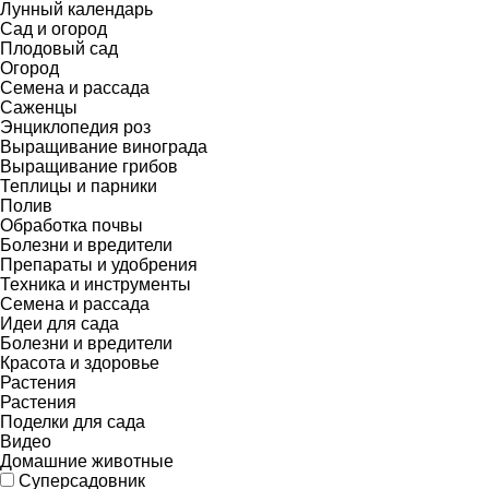
Лунный календарь
Сад и огород
Плодовый сад
Огород
Семена и рассада
Саженцы
Энциклопедия роз
Выращивание винограда
Выращивание грибов
Теплицы и парники
Полив
Обработка почвы
Болезни и вредители
Препараты и удобрения
Техника и инструменты
Семена и рассада
Идеи для сада
Болезни и вредители
Красота и здоровье
Растения
Растения
Поделки для сада
Видео
Домашние животные
Суперсадовник