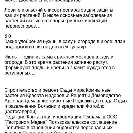
Ловите июльский список препаратов для защиты
ваших растений! В июле основные заболевания
растений вызывают споры грибных инфекций —
пероноспороз, ...
5
0
Какие удобрения нужны в саду и огороде в июле: план
подкормок и список для всех культур
Июль — один из самых важных месяцев в саду и
огороде. В это время растения активно растут,
формируют плоды и цветы, а значит, нуждаются в
регулярных ...
Строительство и ремонт
Сады мира
Комнатные
растения
Красота и здоровье
Рецепты
Домоводство
Арсенал
Домашние животные
Поделки для сада
Отдых
и развлечения
Болезни и вредители
Фотоблог
(фотогалереи)
Редакция
Контактная информация
Реклама в ООО
"Гастроном Медиа"
Пользовательское соглашение
Политика в отношении обработки персональных
данных
Спецпроекты
Конкурсы