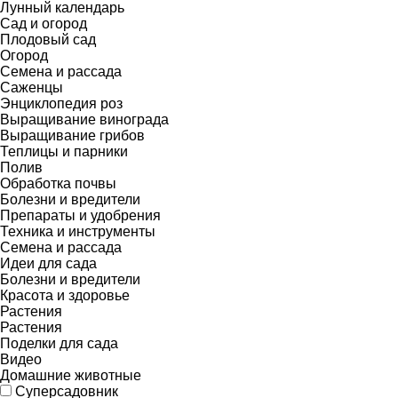
Лунный календарь
Сад и огород
Плодовый сад
Огород
Семена и рассада
Саженцы
Энциклопедия роз
Выращивание винограда
Выращивание грибов
Теплицы и парники
Полив
Обработка почвы
Болезни и вредители
Препараты и удобрения
Техника и инструменты
Семена и рассада
Идеи для сада
Болезни и вредители
Красота и здоровье
Растения
Растения
Поделки для сада
Видео
Домашние животные
Суперсадовник