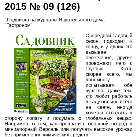
2015 № 09 (126)
Подписка на журналы Издательского дома
"Гастроном"
Очередной садовый
сезон подходит к
концу, и у одних это
вызывает
облегчение, другие
провожают лето с
грустью. Хотя,
скорее всего, мы
понемногу
испытываем оба
чувства. Даже тем,
кто любит работать
в саду больше всего
на свете, иногда
хочется отложить в
сторону лопату и подумать о глобальных вещах.
Например, о том, как превратить овощной огород в
миниатюрный Версаль или получать высокие урожаи
без применения химических средств.