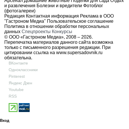
Арсенал
Домашние животные
Поделки для сада
Отдых
и развлечения
Болезни и вредители
Фотоблог
(фотогалереи)
Редакция
Контактная информация
Реклама в ООО
"Гастроном Медиа"
Пользовательское соглашение
Политика в отношении обработки персональных
данных
Спецпроекты
Конкурсы
© ООО «Гастроном Медиа», 2008 –
2026.
Перепечатка материалов данного сайта возможна
только с письменного разрешения редакции. При
цитировании ссылка на
www.supersadovnik.ru
обязательна.
ВКонтакте
Одноклассники
Pinterest
Яндекс Дзен
Youtube
RSS
Вход