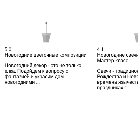
5
0
4
1
Новогодние цветочные композиции
Новогодние свечи
Мастер-класс
Новогодний декор - это не только
елка. Подойдем к вопросу с
Свечи - традицио
фантазией и украсим дом
Рождества и Ново
новогодними ...
времена язычест
праздниках с ...