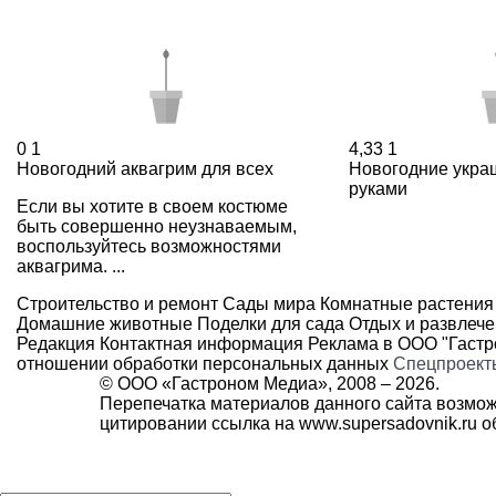
0
1
4,33
1
Новогодний аквагрим для всех
Новогодние укра
руками
Если вы хотите в своем костюме
быть совершенно неузнаваемым,
воспользуйтесь возможностями
аквагрима. ...
Строительство и ремонт
Сады мира
Комнатные растения
Домашние животные
Поделки для сада
Отдых и развлеч
Редакция
Контактная информация
Реклама в ООО "Гаст
отношении обработки персональных данных
Спецпроект
© ООО «Гастроном Медиа», 2008 –
2026.
Перепечатка материалов данного сайта возмож
цитировании ссылка на
www.supersadovnik.ru
об