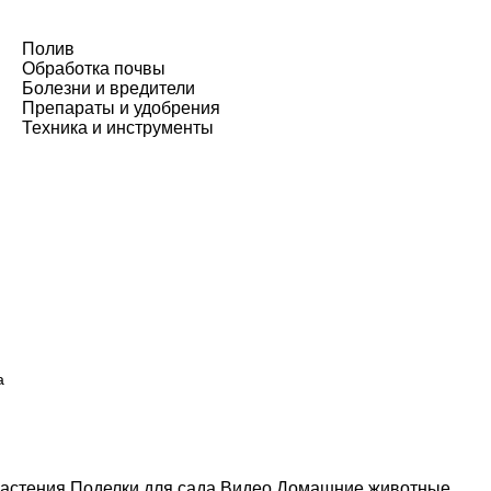
Полив
Обработка почвы
Болезни и вредители
Препараты и удобрения
Техника и инструменты
а
астения
Поделки для сада
Видео
Домашние животные