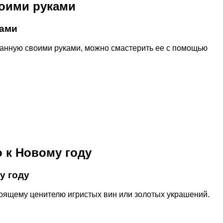
воими руками
ками
еланную своими руками, можно смастерить ее с помощью
 к Новому году
у году
тоящему ценителю игристых вин или золотых украшений.