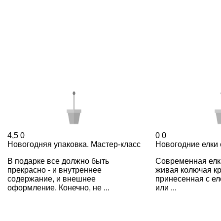
4,5
0
0
0
Новогодняя упаковка. Мастер-класс
Новогодние елки
В подарке все должно быть
Современная елка
прекрасно - и внутреннее
живая колючая к
содержание, и внешнее
принесенная с ел
оформление. Конечно, не ...
или ...