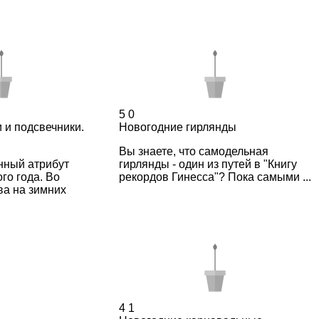
5
0
 и подсвечники.
Новогодние гирлянды
Вы знаете, что самодельная
нный атрибут
гирлянды - один из путей в "Книгу
го года. Во
рекордов Гинесса"? Пока самыми ...
ва на зимних
4
1