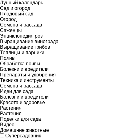
Лунный календарь
Сад и огород
Плодовый сад
Огород
Семена и рассада
Саженцы
Энциклопедия роз
Выращивание винограда
Выращивание грибов
Теплицы и парники
Полив
Обработка почвы
Болезни и вредители
Препараты и удобрения
Техника и инструменты
Семена и рассада
Идеи для сада
Болезни и вредители
Красота и здоровье
Растения
Растения
Поделки для сада
Видео
Домашние животные
Суперсадовник