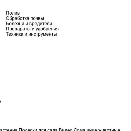
Полив
Обработка почвы
Болезни и вредители
Препараты и удобрения
Техника и инструменты
а
астения
Поделки для сада
Видео
Домашние животные