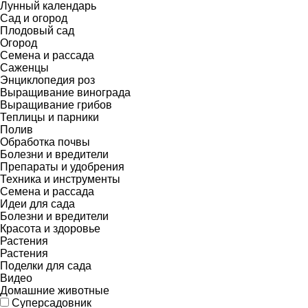
Лунный календарь
Сад и огород
Плодовый сад
Огород
Семена и рассада
Саженцы
Энциклопедия роз
Выращивание винограда
Выращивание грибов
Теплицы и парники
Полив
Обработка почвы
Болезни и вредители
Препараты и удобрения
Техника и инструменты
Семена и рассада
Идеи для сада
Болезни и вредители
Красота и здоровье
Растения
Растения
Поделки для сада
Видео
Домашние животные
Суперсадовник