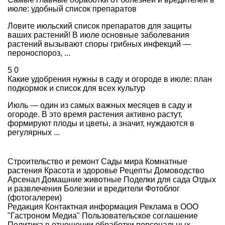
июле: удобный список препаратов
Ловите июльский список препаратов для защиты
ваших растений! В июле основные заболевания
растений вызывают споры грибных инфекций —
пероноспороз, ...
5
0
Какие удобрения нужны в саду и огороде в июле: план
подкормок и список для всех культур
Июль — один из самых важных месяцев в саду и
огороде. В это время растения активно растут,
формируют плоды и цветы, а значит, нуждаются в
регулярных ...
Строительство и ремонт
Сады мира
Комнатные
растения
Красота и здоровье
Рецепты
Домоводство
Арсенал
Домашние животные
Поделки для сада
Отдых
и развлечения
Болезни и вредители
Фотоблог
(фотогалереи)
Редакция
Контактная информация
Реклама в ООО
"Гастроном Медиа"
Пользовательское соглашение
Политика в отношении обработки персональных