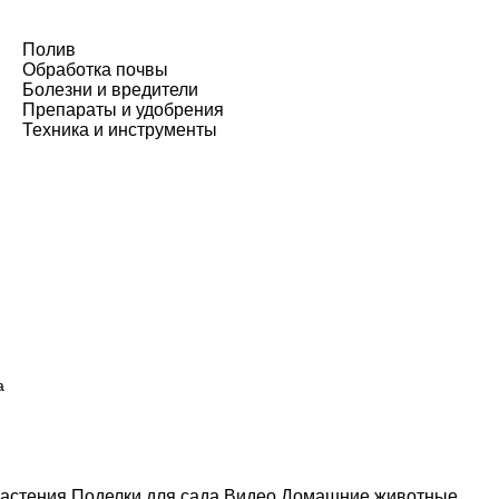
Полив
Обработка почвы
Болезни и вредители
Препараты и удобрения
Техника и инструменты
а
астения
Поделки для сада
Видео
Домашние животные