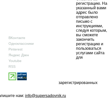
регистрацию. На
указанный вами
адрес было
отправлено
письмо с
инструкциями,
следуя которым,
вы сможете
ВКонтакте
закончить
Одноклассники
регистрацию и
пользоваться
Pinterest
услугами сайта
Яндекс Дзен
для
Youtube
RSS
зарегистрированных
напишите нам:
info@supersadovnik.ru