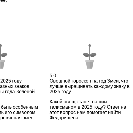
нее
,
5
0
 2025 году
Овощной гороскоп на год Змеи, что
азных знаков
лучше выращивать каждому знаку в
зы года Зеленой
2025 году
и
Какой овощ станет вашим
т быть особенным
талисманом в 2025 году? Ответ на
дь его символом
этот вопрос нам помогает найти
еревянная змея.
Федорищева ...