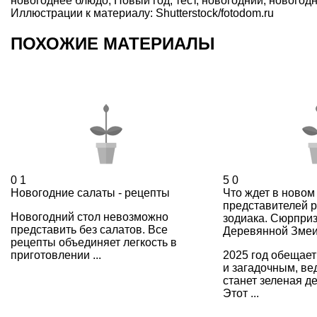
новогоднее блюдо
,
Новый год
,
тест
,
новогодний
,
новогод
Иллюстрации к материалу: Shutterstock/fotodom.ru
ПОХОЖИЕ МАТЕРИАЛЫ
0
1
5
0
Новогодние салаты - рецепты
Что ждет в новом
представителей р
Новогодний стол невозможно
зодиака. Сюрпри
представить без салатов. Все
Деревянной Зме
рецепты объединяет легкость в
приготовлении ...
2025 год обещае
и загадочным, ве
станет зеленая д
Этот ...