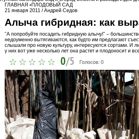
ГЛАВНАЯ
•
ПЛОДОВЫЙ САД
21 января 2011
/
Андрей Седов
Алыча гибридная: как выр
"А попробуйте посадить гибридную алычу!" – большинств
недоуменно вытягиваются, как будто им предлагают съест
слышали про новую культуру, интересуются сортами. И л
у них вот уже несколько лет она растет и плодоносит и вс
0
/5
Голосов:
0