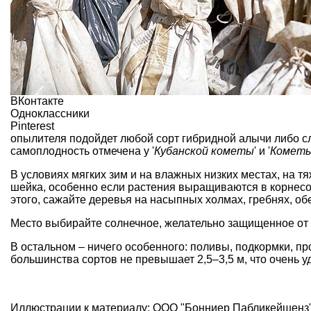
ВКонтакте
Одноклассники
Pinterest
опылителя подойдет любой сорт гибридной алычи либо сл
самоплодность отмечена у '
Кубанской кометы
' и '
Кометы
В условиях мягких зим и на влажных низких местах, на 
шейка, особенно если растения выращиваются в корнесоб
этого, сажайте деревья на насыпных холмах, гребнях, о
Место выбирайте солнечное, желательно защищенное от 
В остальном – ничего особенного: поливы, подкормки, 
большинства сортов не превышает 2,5–3,5 м, что очень у
Иллюстрации к материалу: ООО "Бонниер Пабликейшенз