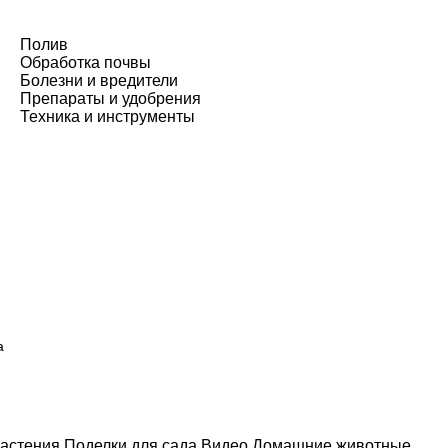
Полив
Обработка почвы
Болезни и вредители
Препараты и удобрения
Техника и инструменты
а
астения
Поделки для сада
Видео
Домашние животные