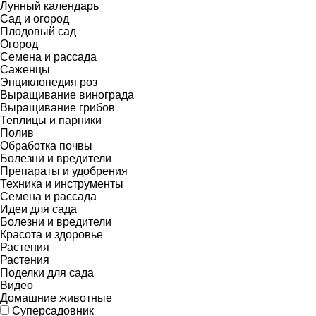
Лунный календарь
Сад и огород
Плодовый сад
Огород
Семена и рассада
Саженцы
Энциклопедия роз
Выращивание винограда
Выращивание грибов
Теплицы и парники
Полив
Обработка почвы
Болезни и вредители
Препараты и удобрения
Техника и инструменты
Семена и рассада
Идеи для сада
Болезни и вредители
Красота и здоровье
Растения
Растения
Поделки для сада
Видео
Домашние животные
Суперсадовник