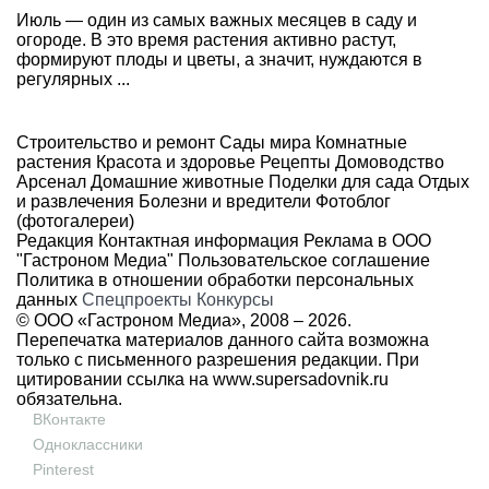
Июль — один из самых важных месяцев в саду и
огороде. В это время растения активно растут,
формируют плоды и цветы, а значит, нуждаются в
регулярных ...
Строительство и ремонт
Сады мира
Комнатные
растения
Красота и здоровье
Рецепты
Домоводство
Арсенал
Домашние животные
Поделки для сада
Отдых
и развлечения
Болезни и вредители
Фотоблог
(фотогалереи)
Редакция
Контактная информация
Реклама в ООО
"Гастроном Медиа"
Пользовательское соглашение
Политика в отношении обработки персональных
данных
Спецпроекты
Конкурсы
© ООО «Гастроном Медиа», 2008 –
2026.
Перепечатка материалов данного сайта возможна
только с письменного разрешения редакции. При
цитировании ссылка на
www.supersadovnik.ru
обязательна.
ВКонтакте
Одноклассники
Pinterest