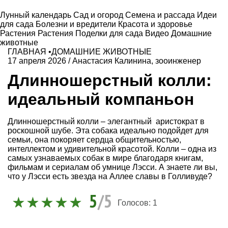
Лунный календарь
Сад и огород
Семена и рассада
Идеи
для сада
Болезни и вредители
Красота и здоровье
Растения
Растения
Поделки для сада
Видео
Домашние
животные
ГЛАВНАЯ
•
ДОМАШНИЕ ЖИВОТНЫЕ
17 апреля 2026
/
Анастасия Калинина, зооинженер
Длинношерстный колли:
идеальный компаньон
Длинношерстный колли – элегантный аристократ в
роскошной шубе. Эта собака идеально подойдет для
семьи, она покоряет сердца общительностью,
интеллектом и удивительной красотой. Колли – одна из
самых узнаваемых собак в мире благодаря книгам,
фильмам и сериалам об умнице Лэсси. А знаете ли вы,
что у Лэсси есть звезда на Аллее славы в Голливуде?
5
/5
Голосов:
1