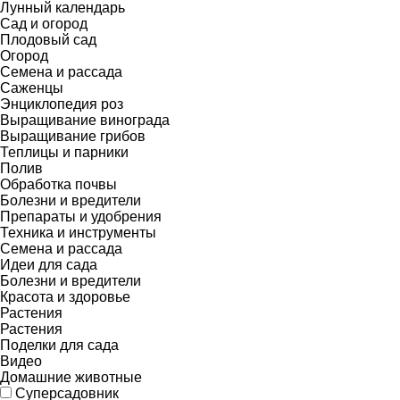
Лунный календарь
Сад и огород
Плодовый сад
Огород
Семена и рассада
Саженцы
Энциклопедия роз
Выращивание винограда
Выращивание грибов
Теплицы и парники
Полив
Обработка почвы
Болезни и вредители
Препараты и удобрения
Техника и инструменты
Семена и рассада
Идеи для сада
Болезни и вредители
Красота и здоровье
Растения
Растения
Поделки для сада
Видео
Домашние животные
Суперсадовник