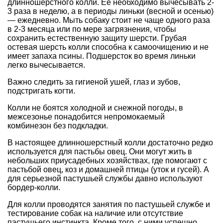
длинношерстного колли. Ее необходимо вычесывать 2-
3 раза в неделю, а в периоды линьки (весной и осенью)
— ежедневно. Мыть собаку стоит не чаще одного раза
в 2-3 месяца или по мере загрязнения, чтобы
сохранить естественную защиту шерсти. Грубая
остевая шерсть колли способна к самоочищению и не
имеет запаха псины. Подшерсток во время линьки
легко вычесывается.
Важно следить за гигиеной ушей, глаз и зубов,
подстригать когти.
Колли не боятся холодной и снежной погоды, в
межсезонье понадобится непромокаемый
комбинезон без подкладки.
В настоящее длинношерстный колли достаточно редко
используется для пастьбы овец. Они могут жить в
небольших приусадебных хозяйствах, где помогают с
пастьбой овец, коз и домашней птицы (уток и гусей). А
для серьезной пастушьей службы давно используют
бордер-колли.
Для колли проводятся занятия по пастушьей службе и
тестирование собак на наличие или отсутствие
пастушьего инстинкта. Кроме того, с ними успешно