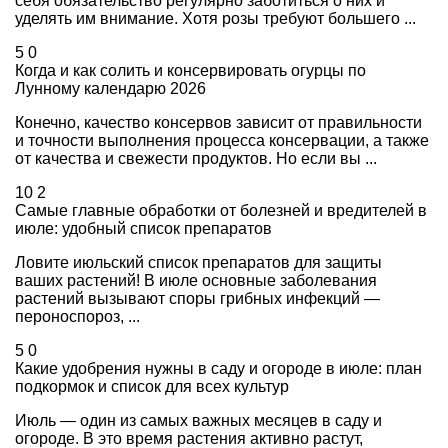
себя обязательство регулярно заботиться о них и
уделять им внимание. Хотя розы требуют большего ...
5
0
Когда и как солить и консервировать огурцы по
Лунному календарю 2026
Конечно, качество консервов зависит от правильности
и точности выполнения процесса консервации, а также
от качества и свежести продуктов. Но если вы ...
10
2
Самые главные обработки от болезней и вредителей в
июле: удобный список препаратов
Ловите июльский список препаратов для защиты
ваших растений! В июле основные заболевания
растений вызывают споры грибных инфекций —
пероноспороз, ...
5
0
Какие удобрения нужны в саду и огороде в июле: план
подкормок и список для всех культур
Июль — один из самых важных месяцев в саду и
огороде. В это время растения активно растут,