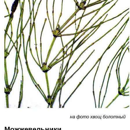
на фото хвощ болотный
Можжевельники