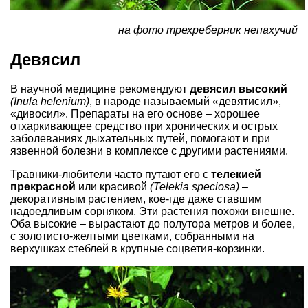
на фото трехреберник непахучий
Девясил
В научной медицине рекомендуют
девясил высокий
(Inula helenium)
, в народе называемый «девятисил»,
«дивосил». Препараты на его основе – хорошее
отхаркивающее средство при хронических и острых
заболеваниях дыхательных путей, помогают и при
язвенной болезни в комплексе с другими растениями.
Травники-любители часто путают его с
телекией
прекрасной
или красивой
(Telekia speciosa)
–
декоративным растением, кое-где даже ставшим
надоедливым сорняком. Эти растения похожи внешне.
Оба высокие – вырастают до полутора метров и более,
с золотисто-желтыми цветками, собранными на
верхушках стеблей в крупные соцветия-корзинки.