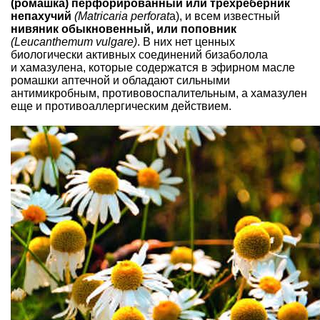
(ромашка) перфорированный или трехреберник
непахучий
(Matricaria perforat
a), и всем известный
нивяник обыкновенный, или поповник
(Leucanthemum vulgare)
. В них нет ценных
биологически активных соединений бизаболола
и хамазулена, которые содержатся в эфирном масле
ромашки аптечной и обладают сильными
антимикробным, противовоспалительным, а хамазулен
еще и противоаллергическим действием.