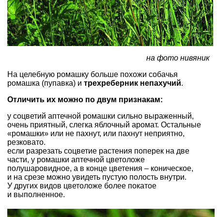
на фото нивяник
На целебную ромашку больше похожи собачья
ромашка (пупавка) и
трехреберник непахучий
.
Отличить их можно по двум признакам:
у соцветий аптечной ромашки сильно выраженный,
очень приятный, слегка яблочный аромат. Остальные
«ромашки» или не пахнут, или пахнут неприятно,
резковато.
если разрезать соцветие растения поперек на две
части, у ромашки аптечной цветоложе
полушаровидное, а в конце цветения – коническое,
и на срезе можно увидеть пустую полость внутри.
У других видов цветоложе более покатое
и выполненное.