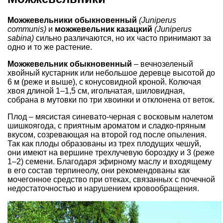
Можжевельники обыкновенный
(Juniperus
communis)
и
можжевельник казацкий
(Juniperus
sabina)
сильно различаются, но их часто принимают за
одно и то же растение.
Можжевельник обыкновенный
– вечнозеленый
хвойный кустарник или небольшое деревце высотой до
6 м (реже и выше), с конусовидной кроной. Колючая
хвоя длиной 1–1,5 см, игольчатая, шиловидная,
собрана в мутовки по три хвоинки и отклонена от веток.
Плод – мясистая синевато-черная с восковым налетом
шишкоягода, с приятным ароматом и сладко-пряным
вкусом, созревающая на второй год после опыления.
Так как плоды образованы из трех плодущих чешуй,
они имеют на вершине трехлучевую бороздку и 3 (реже
1–2) семени. Благодаря эфирному маслу и входящему
в его состав терпинеолу, они рекомендованы как
мочегонное средство при отеках, связанных с почечной
недостаточностью и нарушением кровообращения.