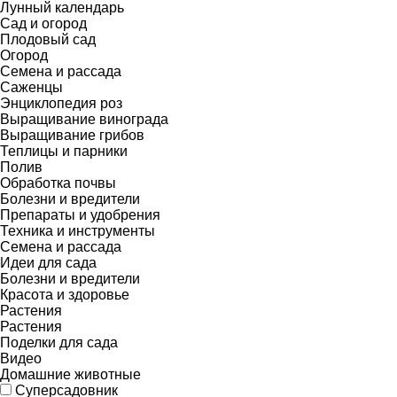
Лунный календарь
Сад и огород
Плодовый сад
Огород
Семена и рассада
Саженцы
Энциклопедия роз
Выращивание винограда
Выращивание грибов
Теплицы и парники
Полив
Обработка почвы
Болезни и вредители
Препараты и удобрения
Техника и инструменты
Семена и рассада
Идеи для сада
Болезни и вредители
Красота и здоровье
Растения
Растения
Поделки для сада
Видео
Домашние животные
Суперсадовник