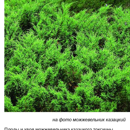
на фото можжевельник казацкий
Плоды и хвоя можжевельника казацкого токсичны