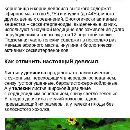
Корневища и корни
девясила высокого
содержат
эфирное масло (до 5,7%) и инулин (до 44%), много
других ценных соединений. Биологически активные
вещества – сесквитерпеноиды, выделенные из них,
используют в научной медицине для заживления долго
нерубцующихся язв желудка и 12 перстной кишки.
Подземная часть телекии содержит в несколько раз
меньше эфирного масла, инулина и биологически
активных сесквитерпеноидов.
Как отличить настоящий девясил
Листья у
девясила
продолговато-эллиптические,
с суженным, переходящим в черешок, основанием,
снизу густоопушенные, бархатисто-серо-войлочные.
А у
телекии
листья широкояйцевидные
с сердцевидным основанием, снизу светло-зеленые.
У плодов девясила летучий хохолок, вдвое
превышающий их размеры, а у телекии плоды без
волосистого хохолка.