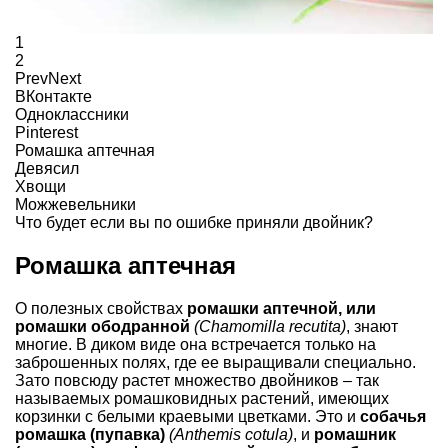
1
2
Prev
Next
ВКонтакте
Одноклассники
Pinterest
Ромашка аптечная
Девясил
Хвощи
Можжевельники
Что будет если вы по ошибке приняли двойник?
Ромашка аптечная
О полезных свойствах
ромашки аптечной, или
ромашки ободранной
(Chamomilla recutita)
, знают
многие. В диком виде она встречается только на
заброшенных полях, где ее выращивали специально.
Зато повсюду растет множество двойников – так
называемых ромашковидных растений, имеющих
корзинки с белыми краевыми цветками. Это и
собачья
ромашка (пупавка)
(Anthemis cotula)
, и
ромашник