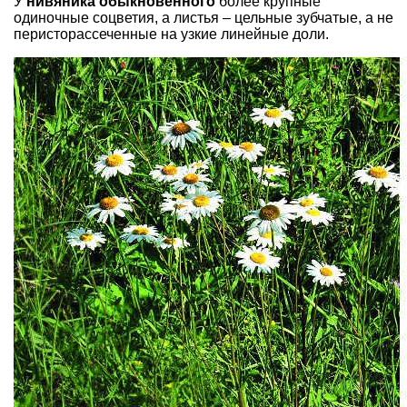
У
нивяника обыкновенного
более крупные
одиночные соцветия, а листья – цельные зубчатые, а не
перисторассеченные на узкие линейные доли.