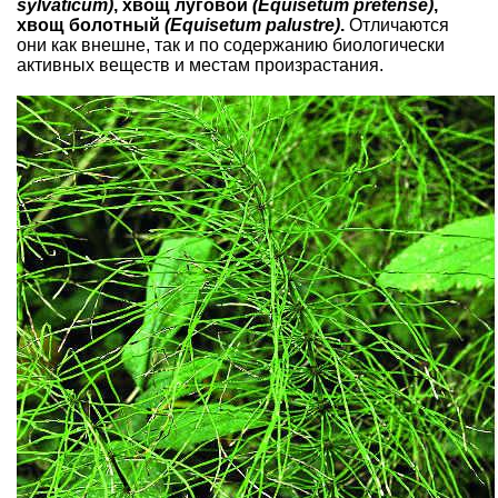
sylvaticum)
, хвощ луговой
(Equisetum pretense)
,
хвощ болотный
(Equisetum palustre)
.
Отличаются
они как внешне, так и по содержанию биологически
активных веществ и местам произрастания.