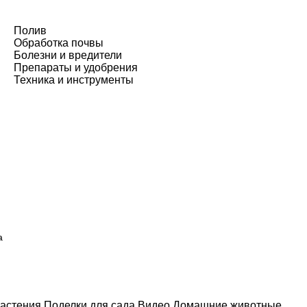
Полив
Обработка почвы
Болезни и вредители
Препараты и удобрения
Техника и инструменты
а
астения
Поделки для сада
Видео
Домашние животные