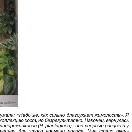
умала: «Надо же, как сильно благоухает жимолость». Я
коллекцию хост, но безрезультатно. Наконец, вернулась
одорожниковой (H. plantaginea) - она впервые расцвела у
теплая для этого времени погода. Мне стало очень