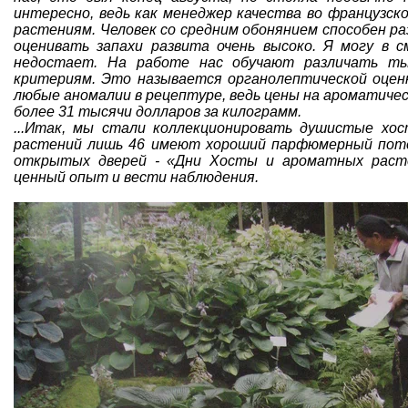
интересно, ведь как менеджер качества во француз
растениям. Человек со средним обонянием способен ра
оценивать запахи развита очень высоко. Я могу в с
недостает. На работе нас обучают различать ты
критериям. Это называется органолептической оце
любые аномалии в рецептуре, ведь цены на ароматиче
более 31 тысячи долларов за килограмм.
...Итак, мы стали коллекционировать душистые хос
растений лишь 46 имеют хороший парфюмерный поте
открытых дверей - «Дни Хосты и ароматных расте
ценный опыт и вести наблюдения.