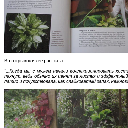
Вот отрывок из ее рассказа:
"...Когда мы с мужем начали коллекционировать хост
пахнут, ведь обычно их ценят за листья и эффектный
патио и почувствовала, как сладковатый запах, немног