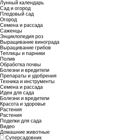
Лунный календарь
Сад и огород
Плодовый сад
Огород
Семена и рассада
Саженцы
Энциклопедия роз
Выращивание винограда
Выращивание грибов
Теплицы и парники
Полив
Обработка почвы
Болезни и вредители
Препараты и удобрения
Техника и инструменты
Семена и рассада
Идеи для сада
Болезни и вредители
Красота и здоровье
Растения
Растения
Поделки для сада
Видео
Домашние животные
Суперсадовник