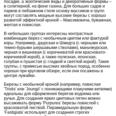
посадке, а экзотические виды и декоративные формы –
в
солитерной
, на фоне
газона
. Для больших садов и
парков в пейзажном стиле основу массивов и групп
могут составлять мощные высокие березы с хорошо
развитой эффектной кроной – Максимовича, бумажная,
желтая и повислая.
В небольших группах интересны контрастные
комбинации берез с необычным цветом или фактурой
коры. Например, даурская и Шмидта (с черными или
темно-бурыми шершавыми стволами), маньчжурская,
черная и вишневая (с коричневатой или красновато-
коричневой корой), а также полезная, японская,
голубая и пушистая (с гладкой и светлой корой). Такие
группы, с примесью высоких хвойных пород, особенно
хороши при круговом обзоре, если они посажены в
центре лужайки.
Березы
с необычной кроной (например, повислая
'Tristis' или 'Joungii' с поникающими плакучими ветвями)
идеальны для оформления берегов водоема или
ручья. Для создания ярких цветовых пятен можно
высаживать форму 'Purpurea' березы повислой с
красноватой листвой. Пирамидальную форму
'Fastigiata' используют для создания строгих