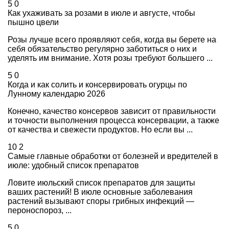
5
0
Как ухаживать за розами в июле и августе, чтобы
пышно цвели
Розы лучше всего проявляют себя, когда вы берете на
себя обязательство регулярно заботиться о них и
уделять им внимание. Хотя розы требуют большего ...
5
0
Когда и как солить и консервировать огурцы по
Лунному календарю 2026
Конечно, качество консервов зависит от правильности
и точности выполнения процесса консервации, а также
от качества и свежести продуктов. Но если вы ...
10
2
Самые главные обработки от болезней и вредителей в
июле: удобный список препаратов
Ловите июльский список препаратов для защиты
ваших растений! В июле основные заболевания
растений вызывают споры грибных инфекций —
пероноспороз, ...
5
0