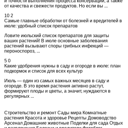
и точности выполнения процесса консервации, а также
от качества и свежести продуктов. Но если вы ...
10
2
Самые главные обработки от болезней и вредителей в
июле: удобный список препаратов
Ловите июльский список препаратов для защиты
ваших растений! В июле основные заболевания
растений вызывают споры грибных инфекций —
пероноспороз, ...
5
0
Какие удобрения нужны в саду и огороде в июле: план
подкормок и список для всех культур
Июль — один из самых важных месяцев в саду и
огороде. В это время растения активно растут,
формируют плоды и цветы, а значит, нуждаются в
регулярных ...
Строительство и ремонт
Сады мира
Комнатные
растения
Красота и здоровье
Рецепты
Домоводство
Арсенал
Домашние животные
Поделки для сада
Отдых