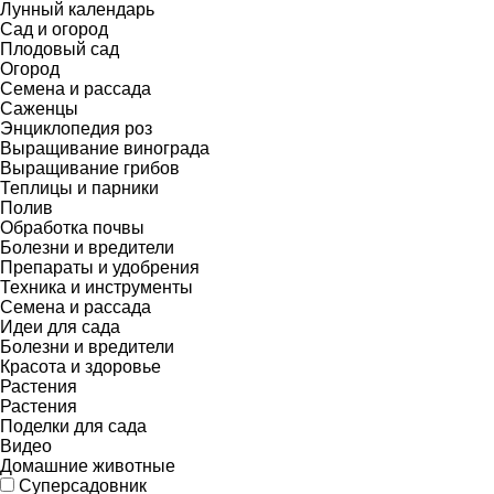
Лунный календарь
Сад и огород
Плодовый сад
Огород
Семена и рассада
Саженцы
Энциклопедия роз
Выращивание винограда
Выращивание грибов
Теплицы и парники
Полив
Обработка почвы
Болезни и вредители
Препараты и удобрения
Техника и инструменты
Семена и рассада
Идеи для сада
Болезни и вредители
Красота и здоровье
Растения
Растения
Поделки для сада
Видео
Домашние животные
Суперсадовник