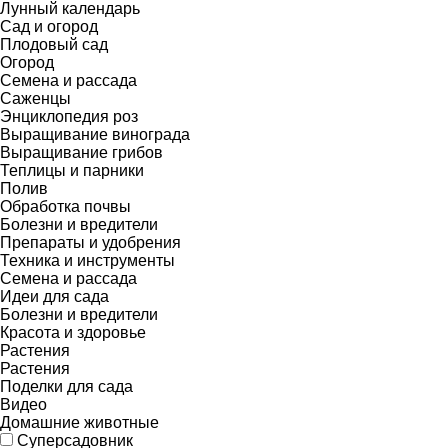
Лунный календарь
Сад и огород
Плодовый сад
Огород
Семена и рассада
Саженцы
Энциклопедия роз
Выращивание винограда
Выращивание грибов
Теплицы и парники
Полив
Обработка почвы
Болезни и вредители
Препараты и удобрения
Техника и инструменты
Семена и рассада
Идеи для сада
Болезни и вредители
Красота и здоровье
Растения
Растения
Поделки для сада
Видео
Домашние животные
Суперсадовник