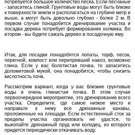
потребуется большое количество песка. Если песчаные
- запаситесь глиной. Грунтовые воды могут быть близко
к поверхности земли и располагаться на глубине метр и
выше, а могут быть довольно глубоко - более 2 м. В
первом случае понадобится дренирование участка и
посадка дерева потребует формирования холмика. Во
втором - вы будете сажать дерево в посадочную яму.
Итак, для посадки понадобятся лопаты, торф, песок,
перегной, компост или перепревший навоз, возможно
глина. Если у вас болотистая почва, то запаситесь
доломитовой мукой, она понадобится, чтобы снизить
кислотность почв.
Рассмотрим вариант, когда у вас близкие грунтовые
воды и очень глинистая почва. В этом случае
первоочередное мероприятие, это дренирование всего
участка. Определите, где самое низкое место и
направьте к нему все дренажные канавы,
проложенные на площади. Если естественный сток за
пределы участка организовать не удастся, то
выкопайте дренажный пруд или колодец, из которого
придется периодически откачивать воду.