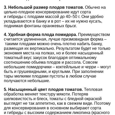
3. Небольшой размер плодов томатов.
Обычно на
цельно-плодное консервирование идут сорта
и гибриды с плодами массой до 40–50 г. Они удобно
укладываются в банку и в рот – их не нужно кусать,
поднимая фонтаны оранжевых брызг.
4. Удобная форма плода помидора.
Преимуществом
считается удлиненная, лучше призмовидная форма –
такими плодами можно очень плотно набить банку,
размещая их вертикально. Результатом будет не только
экономия места на полках, но и более насыщенный
томатный вкус закусок благодаря оптимальному
соотношению объема плодов и рассола. Совсем
небольшие помидорчики – коктейльные и черри – могут
быть и грушевидными, и круглыми. При заполнении
тары мелкими плодами пустоты в любом случае
получаются небольшие.
5. Насыщенный цвет плодов томатов.
Тепловая
обработка меняет текстуру мякоти. Потеряв
шелковистость и блеск, томаты с бледной окраской
выглядят не так аппетитно, как в свежем виде. Поэтому
для консервирования в основном выбирают сорта
и гибриды с высоким содержанием ликопина (красного