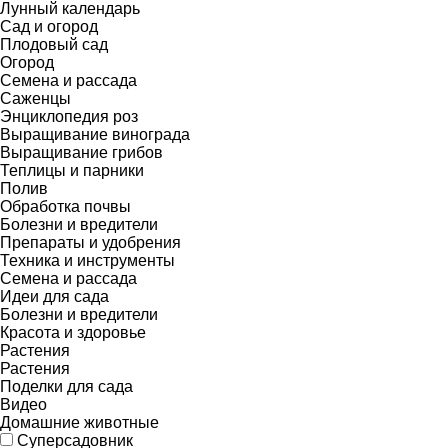
Лунный календарь
Сад и огород
Плодовый сад
Огород
Семена и рассада
Саженцы
Энциклопедия роз
Выращивание винограда
Выращивание грибов
Теплицы и парники
Полив
Обработка почвы
Болезни и вредители
Препараты и удобрения
Техника и инструменты
Семена и рассада
Идеи для сада
Болезни и вредители
Красота и здоровье
Растения
Растения
Поделки для сада
Видео
Домашние животные
Суперсадовник