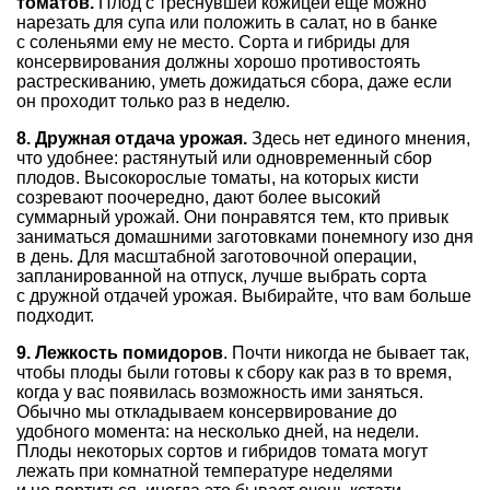
томатов.
Плод с треснувшей кожицей еще можно
нарезать для супа или положить в салат, но в банке
с соленьями ему не место. Сорта и гибриды для
консервирования должны хорошо противостоять
растрескиванию, уметь дожидаться сбора, даже если
он проходит только раз в неделю.
8. Дружная отдача урожая.
Здесь нет единого мнения,
что удобнее: растянутый или одновременный сбор
плодов. Высокорослые томаты, на которых кисти
созревают поочередно, дают более высокий
суммарный урожай. Они понравятся тем, кто привык
заниматься домашними заготовками понемногу изо дня
в день. Для масштабной заготовочной операции,
запланированной на отпуск, лучше выбрать сорта
с дружной отдачей урожая. Выбирайте, что вам больше
подходит.
9. Лежкость помидоров
. Почти никогда не бывает так,
чтобы плоды были готовы к сбору как раз в то время,
когда у вас появилась возможность ими заняться.
Обычно мы откладываем консервирование до
удобного момента: на несколько дней, на недели.
Плоды некоторых сортов и гибридов томата могут
лежать при комнатной температуре неделями