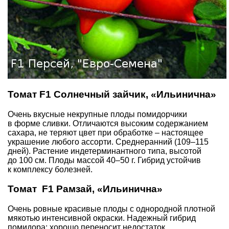
Томат F1 Солнечный зайчик, «Ильинична»
Очень вкусные некрупные плоды помидорчики
в форме сливки. Отличаются высоким содержанием
сахара, не теряют цвет при обработке – настоящее
украшение любого ассорти. Среднеранний (109–115
дней). Растение индетерминантного типа, высотой
до 100 см. Плоды массой 40–50 г. Гибрид устойчив
к комплексу болезней.
Томат F1 Рамзай, «Ильинична»
Очень ровные красивые плоды с однородной плотной
мякотью интенсивной окраски. Надежный гибрид
помидора: хорошо переносит недостаток