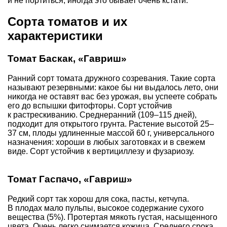
и не портиться, иногда это бывает очень кстати.
Сорта томатов и их
характеристики
Томат Баскак, «Гавриш»
Ранний сорт томата дружного созревания. Такие сорта
называют резервными: какое бы ни выдалось лето, они
никогда не оставят вас без урожая, вы успеете собрать
его до вспышки фитофторы. Сорт устойчив
к растрескиванию. Среднеранний (109–115 дней),
подходит для открытого грунта. Растение высотой 25–
37 см, плоды удлиненные массой 60 г, универсального
назначения: хороши в любых заготовках и в свежем
виде. Сорт устойчив к вертициллезу и фузариозу.
Томат Гаспачо, «Гавриш»
Редкий сорт так хорош для сока, пасты, кетчупа.
В плодах мало пульпы, высокое содержание сухого
вещества (5%). Протертая мякоть густая, насыщенного
цвета. Очень легко снимается кожица. Среднего срока