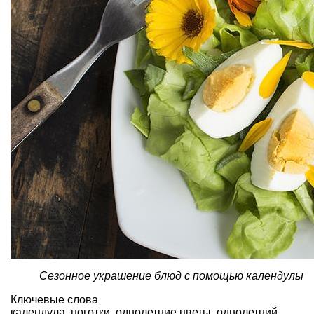
Сезонное украшение блюд с помощью календулы
Ключевые слова
календула
,
ноготки
,
однолетние цветы
,
однолетний