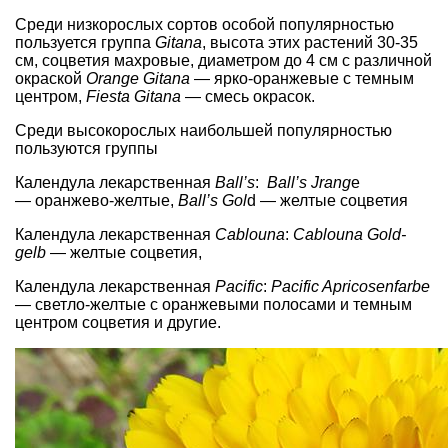
Среди низкорослых сортов особой популярностью
пользуется группа
Gitana
, высота этих растений 30-35
см, соцветия махровые, диаметром до 4 см с различной
окраской
Orange Gitana
— ярко-оранжевые с темным
центром,
Fiesta Gitana
— смесь окрасок.
Среди высокорослых наибольшей популярностью
пользуются группы
Календула лекарственная
Ball’s
:
Ball’s Jrang
e
— оранжево-желтые,
Ball’s Gol
d — желтые соцветия
Календула лекарственная
Cablouna
:
Cablouna Gold-
gelb
— желтые соцветия,
Календула лекарственная
Pacific
:
Pacific Apricosenfarbe
— светло-желтые с оранжевыми полосами и темным
центром соцветия и другие.