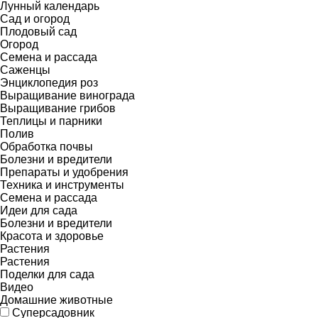
Лунный календарь
Сад и огород
Плодовый сад
Огород
Семена и рассада
Саженцы
Энциклопедия роз
Выращивание винограда
Выращивание грибов
Теплицы и парники
Полив
Обработка почвы
Болезни и вредители
Препараты и удобрения
Техника и инструменты
Семена и рассада
Идеи для сада
Болезни и вредители
Красота и здоровье
Растения
Растения
Поделки для сада
Видео
Домашние животные
Суперсадовник