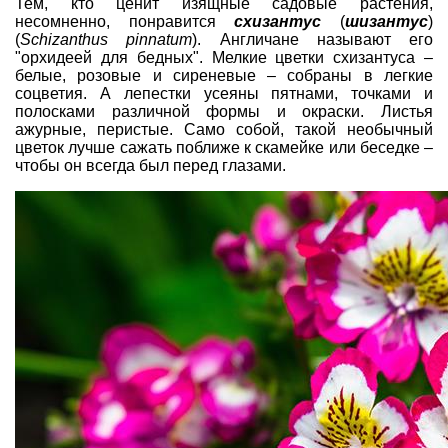
Тем, кто ценит изящные садовые растения,
несомненно, понравится
схизантус
(
шизантус
)
(
Schizanthus pinnatum
). Англичане называют его
"орхидеей для бедных". Мелкие цветки схизантуса –
белые, розовые и сиреневые – собраны в легкие
соцветия. А лепестки усеяны пятнами, точками и
полосками различной формы и окраски. Листья
ажурные, перистые. Само собой, такой необычный
цветок лучше сажать поближе к скамейке или беседке –
чтобы он всегда был перед глазами.