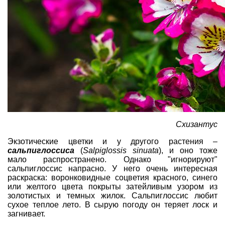
Схизантус
Экзотические цветки и у другого растения –
сальпиглосcиса
(
Salpiglossis sinuata
),
и оно тоже
мало распространено. Однако "игнорируют"
сальпиглоссис напрасно. У него очень интересная
раскраска: воронковидные соцветия красного, синего
или желтого цвета покрыты затейливым узором из
золотистых и темных жилок. Сальпиглоссис любит
сухое теплое лето. В сырую погоду он теряет лоск и
загнивает.