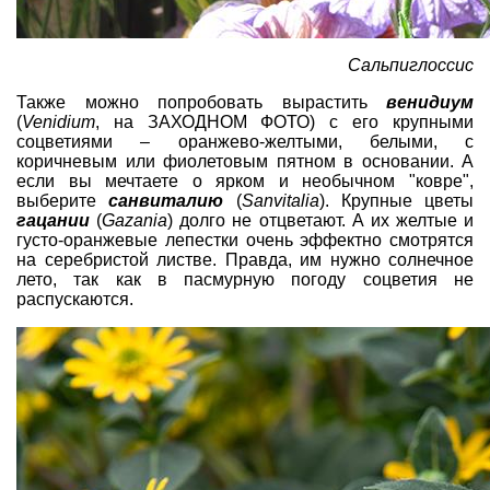
Сальпиглоссис
Также можно попробовать вырастить
венидиум
(
Venidium
, на ЗАХОДНОМ ФОТО) с его крупными
соцветиями – оранжево-желтыми, белыми, с
коричневым или фиолетовым пятном в основании. А
если вы мечтаете о ярком и необычном "ковре",
выберите
санвиталию
(
Sanvitalia
). Крупные цветы
гацании
(
Gazania
) долго не отцветают. А их желтые и
густо-оранжевые лепестки очень эффектно смотрятся
на серебристой листве. Правда, им нужно солнечное
лето, так как в пасмурную погоду соцветия не
распускаются.