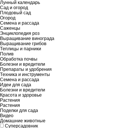
Лунный календарь
Сад и огород
Плодовый сад
Огород
Семена и рассада
Саженцы
Энциклопедия роз
Выращивание винограда
Выращивание грибов
Теплицы и парники
Полив
Обработка почвы
Болезни и вредители
Препараты и удобрения
Техника и инструменты
Семена и рассада
Идеи для сада
Болезни и вредители
Красота и здоровье
Растения
Растения
Поделки для сада
Видео
Домашние животные
Суперсадовник