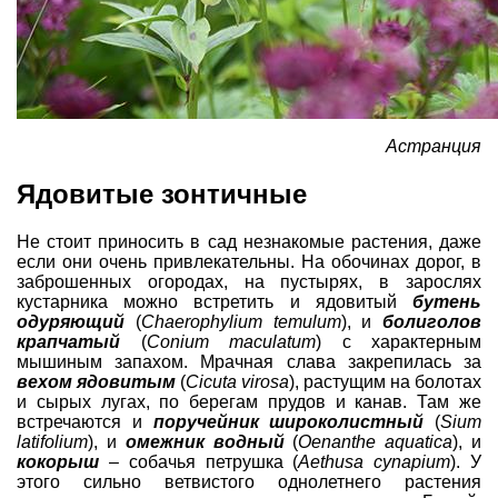
Астранция
Ядовитые зонтичные
Не стоит приносить в сад незнакомые растения, даже
если они очень привлекательны. На обочинах дорог, в
заброшенных огородах, на пустырях, в зарослях
кустарника можно встретить и ядовитый
бутень
одуряющий
(
Chaerophylium temulum
), и
болиголов
крапчатый
(
Conium maculatum
) с характерным
мышиным запахом. Мрачная слава закрепилась за
вехом ядовитым
(
Cicuta virosa
), растущим на болотах
и сырых лугах, по берегам прудов и канав. Там же
встречаются и
поручейник широколистный
(
Sium
latifolium
), и
омежник водный
(
Oenanthe aquatica
), и
кокорыш
– собачья петрушка (
Aethusa cynapium
). У
этого сильно ветвистого однолетнего растения