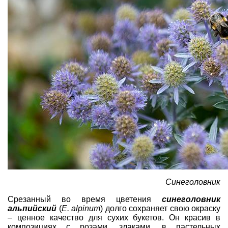
Синеголовник
Срезанный во время цветения
синеголовник
альпийский
(
E. alpinum
) долго сохраняет свою окраску
– ценное качество для сухих букетов. Он красив в
композициях с розами, злаками, в пастельных