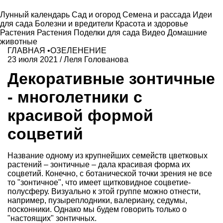
Лунный календарь
Сад и огород
Семена и рассада
Идеи
для сада
Болезни и вредители
Красота и здоровье
Растения
Растения
Поделки для сада
Видео
Домашние
животные
ГЛАВНАЯ
•
ОЗЕЛЕНЕНИЕ
23 июля 2021
/
Леля Голованова
Декоративные зонтичные
- многолетники с
красивой формой
соцветий
Название одному из крупнейших семейств цветковых
растений – зонтичные – дала красивая форма их
соцветий. Конечно, с ботанической точки зрения не все
то "зонтичное", что имеет щитковидное соцветие-
полусферу. Визуально к этой группе можно отнести,
например, пузыреплодники, валериану, седумы,
посконники. Однако мы будем говорить только о
"настоящих" зонтичных.