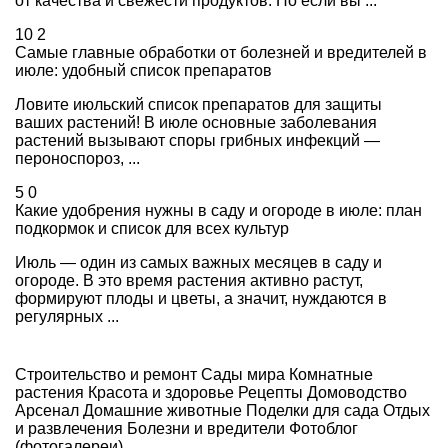
от качества и свежести продуктов. Но если вы ...
10
2
Самые главные обработки от болезней и вредителей в
июле: удобный список препаратов
Ловите июльский список препаратов для защиты
ваших растений! В июле основные заболевания
растений вызывают споры грибных инфекций —
пероноспороз, ...
5
0
Какие удобрения нужны в саду и огороде в июле: план
подкормок и список для всех культур
Июль — один из самых важных месяцев в саду и
огороде. В это время растения активно растут,
формируют плоды и цветы, а значит, нуждаются в
регулярных ...
Строительство и ремонт
Сады мира
Комнатные
растения
Красота и здоровье
Рецепты
Домоводство
Арсенал
Домашние животные
Поделки для сада
Отдых
и развлечения
Болезни и вредители
Фотоблог
(фотогалереи)