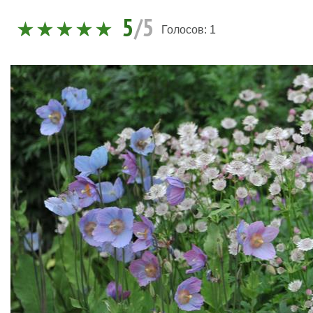
5
/5
Голосов:
1