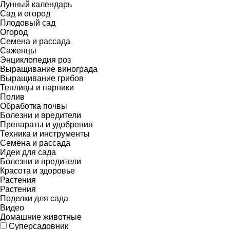
Лунный календарь
Сад и огород
Плодовый сад
Огород
Семена и рассада
Саженцы
Энциклопедия роз
Выращивание винограда
Выращивание грибов
Теплицы и парники
Полив
Обработка почвы
Болезни и вредители
Препараты и удобрения
Техника и инструменты
Семена и рассада
Идеи для сада
Болезни и вредители
Красота и здоровье
Растения
Растения
Поделки для сада
Видео
Домашние животные
Суперсадовник