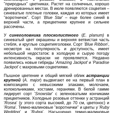
"природных" цветниках. Растет на солнечных, хорошо
дренированных местах. В июле появляются соцветия –
синеватые плотные головки, каждая из которых имеет
"воротничок". Сорт
'Blue Star
' – еще более синий в
верхней части, а прицветники крупнее и сильнее
рассечены.
У
синеголовника плосколистного
(
E. planum)
в
синеватый цвет окрашены и верхняя ветвистая часть
стебля, и круглые соцветияголовки. Сорт '
Blue Ribbon
',
несмотря на популярность и доступность, имеет
небольшой недостаток: в холодную и сырую погоду
интенсивность окраски не проявляется. Недавно
появились новые гибриды '
Amazing Jackpo
t
' и
'Paradise
Jackpot'
c махровыми соцветиями.
Пышное цветение и общий мягкий облик
астранции
крупной
(
A. major
) выдвигают ее на первый план в
композициях с невысокими злаками, молочаем,
колокольчиками, хостами, геранями. В белой гамме
лидирует сорт '
Snowstar
' с зеленоватыми кончиками
прицветников. Холодные розовые оттенки у астранций
'
Rosea
' (у этого сорта высокий, до 70 см, цветонос) и
'
Roma
'. Темно-малиновые "воротнички" и цветы у '
Ruby
Wedding
' и '
Rubra
'. Насыщенно темно-малиновые