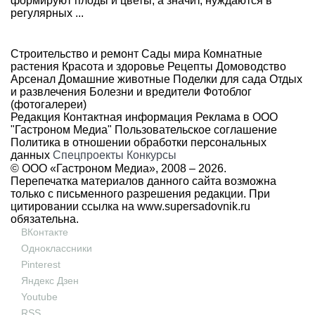
формируют плоды и цветы, а значит, нуждаются в
регулярных ...
Строительство и ремонт
Сады мира
Комнатные
растения
Красота и здоровье
Рецепты
Домоводство
Арсенал
Домашние животные
Поделки для сада
Отдых
и развлечения
Болезни и вредители
Фотоблог
(фотогалереи)
Редакция
Контактная информация
Реклама в ООО
"Гастроном Медиа"
Пользовательское соглашение
Политика в отношении обработки персональных
данных
Спецпроекты
Конкурсы
© ООО «Гастроном Медиа», 2008 –
2026.
Перепечатка материалов данного сайта возможна
только с письменного разрешения редакции. При
цитировании ссылка на
www.supersadovnik.ru
обязательна.
ВКонтакте
Одноклассники
Pinterest
Яндекс Дзен
Youtube
RSS