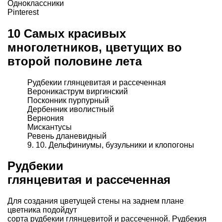
Одноклассники
Pinterest
10 Самых красивых
многолетников, цветущих во
второй половине лета
Рудбекии глянцевитая и рассеченная
Вероникаструм виргинский
Посконник пурпурный
Дербенник иволистный
Вернония
Мискантусы
Ревень дланевидный
9. 10.
Дельфиниумы, бузульники и клопогоны
Рудбекии
глянцевитая и рассеченная
Для создания цветущей стены на заднем плане
цветника подойдут
сорта рудбекии глянцевитой и рассеченной. Рудбекия