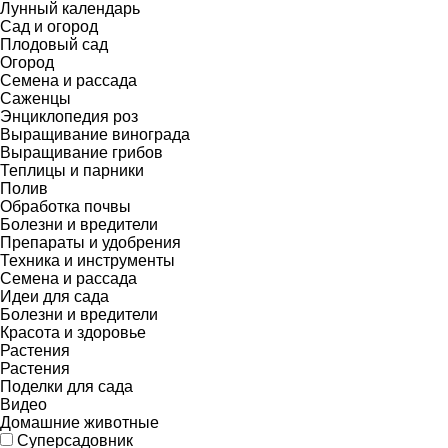
Лунный календарь
Сад и огород
Плодовый сад
Огород
Семена и рассада
Саженцы
Энциклопедия роз
Выращивание винограда
Выращивание грибов
Теплицы и парники
Полив
Обработка почвы
Болезни и вредители
Препараты и удобрения
Техника и инструменты
Семена и рассада
Идеи для сада
Болезни и вредители
Красота и здоровье
Растения
Растения
Поделки для сада
Видео
Домашние животные
Суперсадовник