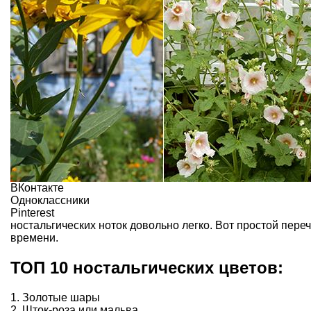
ВКонтакте
Одноклассники
Pinterest
ностальгических ноток довольно легко. Вот простой пере
времени.
ТОП 10 ностальгических цветов:
1. Золотые шары
2. Шток-роза или мальва