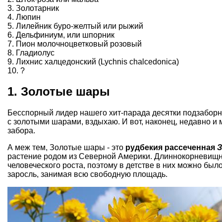
3. Золотарник
4. Люпин
5. Лилейник буро-желтый или рыжий
6. Дельфиниум, или шпорник
7. Пион молочноцветковый розовый
8. Гладиолус
9. Лихнис халцедонский (Lychnis chalcedonica)
10. ?
1. Золотые шары
Бесспорный лидер нашего хит-парада десятки подзаборны
с золотыми шарами, вздыхаю. И вот, наконец, недавно и м
забора.
А меж тем, Золотые шары - это
рудбекия рассеченная
растение родом из Северной Америки. Длиннокорневищны
человеческого роста, поэтому в детстве в них можно было
заросль, занимая всю свободную площадь.