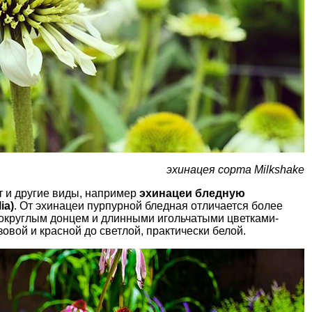
эхинацея сорта Milkshake
т и другие виды, например
эхинацеи бледную
ia)
. От эхинацеи пурпурной бледная отличается более
 округлым донцем и длинными игольчатыми цветками­
овой и красной до светлой, практически белой.