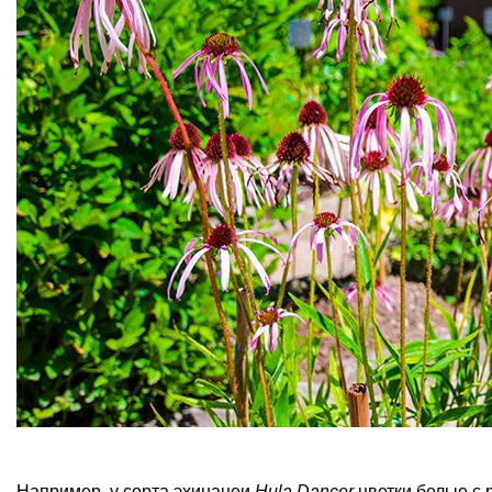
Например, у сорта эхинацеи
Hula Dancer
цветки белые с 