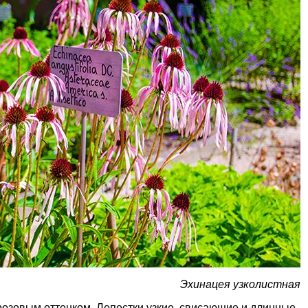
Эхинацея узколистная
розовым оттенком. Лепестки узкие, свисающие и длинные.