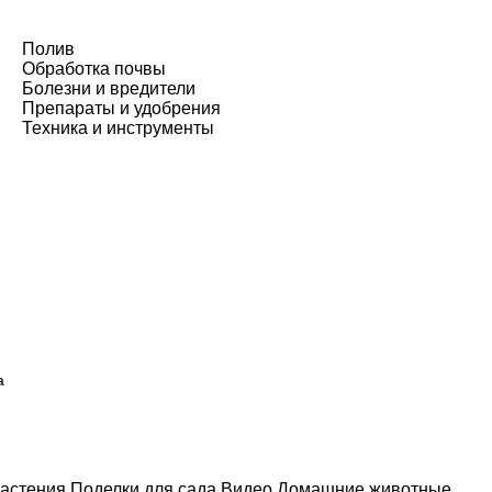
Полив
Обработка почвы
Болезни и вредители
Препараты и удобрения
Техника и инструменты
а
астения
Поделки для сада
Видео
Домашние животные