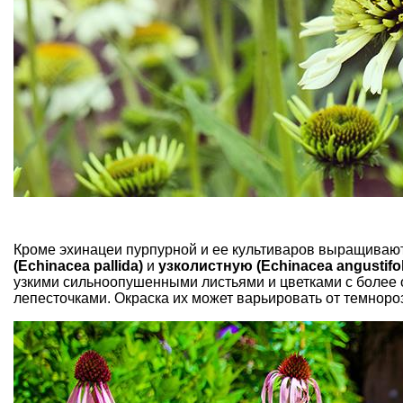
Кроме эхинацеи пурпурной и ее культиваров выращиваю
(Echinacea pallida)
и
узколистную (Echinacea angustifol
узкими сильноопушенными листьями и цветками с более
лепесточками. Окраска их может варьировать от темно­роз