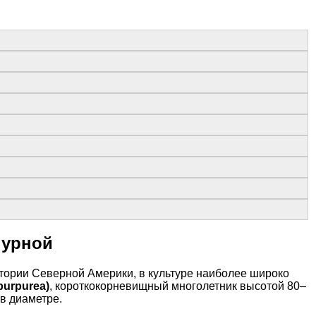
пурной
итории Северной Америки, в культуре наиболее широко
purpurea)
, короткокорневищный многолетник высотой 80–
в диаметре.