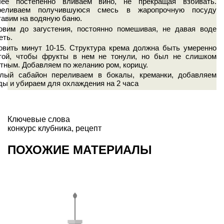
лее постепенно вливаем вино, не прекращая взбивать.
реливаем получившуюся смесь в жаропрочную посуду
тавим на водяную баню.
овим до загустения, постоянно помешивая, не давая воде
еть.
овить минут 10-15. Структура крема должна быть умеренно
той, чтобы фрукты в нем не тонули, но был не слишком
тным. Добавляем по желанию ром, корицу.
лый сабайон переливаем в бокалы, креманки, добавляем
ды и убираем для охлаждения на 2 часа
Ключевые слова
конкурс клубника
,
рецепт
ПОХОЖИЕ МАТЕРИАЛЫ