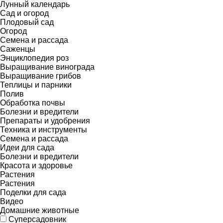
Лунный календарь
Сад и огород
Плодовый сад
Огород
Семена и рассада
Саженцы
Энциклопедия роз
Выращивание винограда
Выращивание грибов
Теплицы и парники
Полив
Обработка почвы
Болезни и вредители
Препараты и удобрения
Техника и инструменты
Семена и рассада
Идеи для сада
Болезни и вредители
Красота и здоровье
Растения
Растения
Поделки для сада
Видео
Домашние животные
Суперсадовник