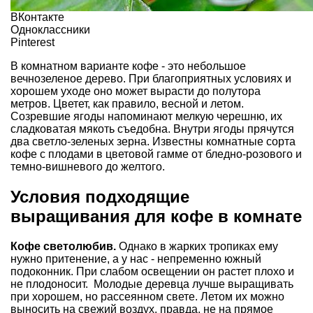
ВКонтакте
Одноклассники
Pinterest
В комнатном варианте кофе - это небольшое
вечнозеленое дерево. При благоприятных условиях и
хорошем уходе оно может вырасти до полутора
метров. Цветет, как правило, весной и летом.
Созревшие ягоды напоминают мелкую черешню, их
сладковатая мякоть съедобна. Внутри ягоды прячутся
два светло-зеленых зерна. Известны комнатные сорта
кофе с плодами в цветовой гамме от бледно-розового и
темно-вишневого до желтого.
Условия подходящие
выращивания для кофе в комнате
Кофе светолюбив.
Однако в жарких тропиках ему
нужно притенение, а у нас - непременно южный
подоконник. При слабом освещении он растет плохо и
не плодоносит. Молодые деревца лучше выращивать
при хорошем, но рассеянном свете. Летом их можно
выносить на свежий воздух, правда, не на прямое