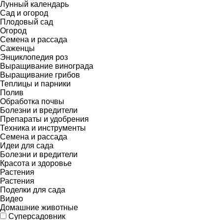
Лунный календарь
Сад и огород
Плодовый сад
Огород
Семена и рассада
Саженцы
Энциклопедия роз
Выращивание винограда
Выращивание грибов
Теплицы и парники
Полив
Обработка почвы
Болезни и вредители
Препараты и удобрения
Техника и инструменты
Семена и рассада
Идеи для сада
Болезни и вредители
Красота и здоровье
Растения
Растения
Поделки для сада
Видео
Домашние животные
Суперсадовник