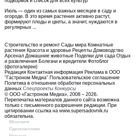
подкормок и список для всех культур
Июль — один из самых важных месяцев в саду и
огороде. В это время растения активно растут,
формируют плоды и цветы, а значит, нуждаются в
регулярных ...
Строительство и ремонт
Сады мира
Комнатные
растения
Красота и здоровье
Рецепты
Домоводство
Арсенал
Домашние животные
Поделки для сада
Отдых
и развлечения
Болезни и вредители
Фотоблог
(фотогалереи)
Редакция
Контактная информация
Реклама в ООО
"Гастроном Медиа"
Пользовательское соглашение
Политика в отношении обработки персональных
данных
Спецпроекты
Конкурсы
© ООО «Гастроном Медиа», 2008 –
2026.
Перепечатка материалов данного сайта возможна
только с письменного разрешения редакции. При
цитировании ссылка на
www.supersadovnik.ru
обязательна.
ВКонтакте
Одноклассники
Pinterest