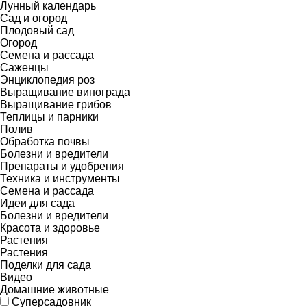
Лунный календарь
Сад и огород
Плодовый сад
Огород
Семена и рассада
Саженцы
Энциклопедия роз
Выращивание винограда
Выращивание грибов
Теплицы и парники
Полив
Обработка почвы
Болезни и вредители
Препараты и удобрения
Техника и инструменты
Семена и рассада
Идеи для сада
Болезни и вредители
Красота и здоровье
Растения
Растения
Поделки для сада
Видео
Домашние животные
Суперсадовник