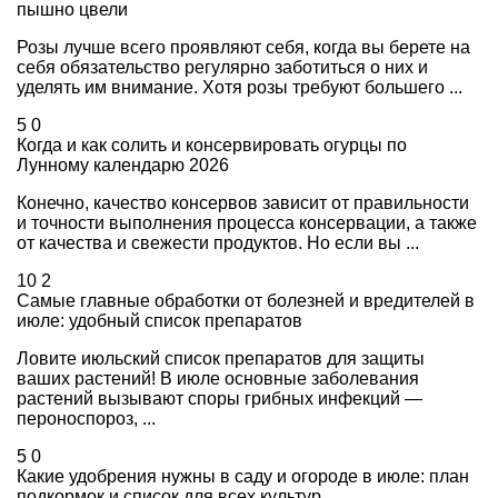
пышно цвели
Розы лучше всего проявляют себя, когда вы берете на
себя обязательство регулярно заботиться о них и
уделять им внимание. Хотя розы требуют большего ...
5
0
Когда и как солить и консервировать огурцы по
Лунному календарю 2026
Конечно, качество консервов зависит от правильности
и точности выполнения процесса консервации, а также
от качества и свежести продуктов. Но если вы ...
10
2
Самые главные обработки от болезней и вредителей в
июле: удобный список препаратов
Ловите июльский список препаратов для защиты
ваших растений! В июле основные заболевания
растений вызывают споры грибных инфекций —
пероноспороз, ...
5
0
Какие удобрения нужны в саду и огороде в июле: план
подкормок и список для всех культур