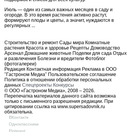
Июль — один из самых важных месяцев в саду и
огороде. В это время растения активно растут,
формируют плоды и цветы, а значит, нуждаются в
регулярных ...
Строительство и ремонт
Сады мира
Комнатные
растения
Красота и здоровье
Рецепты
Домоводство
Арсенал
Домашние животные
Поделки для сада
Отдых
и развлечения
Болезни и вредители
Фотоблог
(фотогалереи)
Редакция
Контактная информация
Реклама в ООО
"Гастроном Медиа"
Пользовательское соглашение
Политика в отношении обработки персональных
данных
Спецпроекты
Конкурсы
© ООО «Гастроном Медиа», 2008 –
2026.
Перепечатка материалов данного сайта возможна
только с письменного разрешения редакции. При
цитировании ссылка на
www.supersadovnik.ru
обязательна.
ВКонтакте
Одноклассники
Pinterest