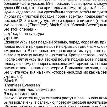
большой части урожая. Мне приходилось встречать «науч
длины 60 см), которая приводила к тому, что урожайный сор
нужно издеваться над урожайным сортом, чтобы получить
Иногда при плотной посадке побеги все-таки подрезают 
посадке (2–3 м между кустами) и хорошем питании (толс
кусты сортов ('Thornfree', 'Black Satin', 'Smooth Steem') 
без этой операции.
сад * садовая культура
укрытие
Ежевику укрывают поздней осенью, перед морозами, прим
новые побеги придавливают и накрывают двойным слоем 
«Агроспан»). В северных регионах допустимо укрытие па
снега его нужно немедленно снять). Края расстеленного
После снятия укрытия весной побеги поднимают и подвя
плоскую форму (2 опоры с несколькими горизонтальными
располагают на шпалере веером. Большинство западных
без учета укрытия на зиму, которое необходимо как на сев
укрывают).
'Black Satin'
'Thornless Evergreen'
как выглядят листья ежевики
Экскурс в историю
Несколько сотен видов ежевики растут в разных климатич
были вовлечены в селекцию, поэтому сегодня насчитывае
абсолютно не похожих друг на друга ни строением побего