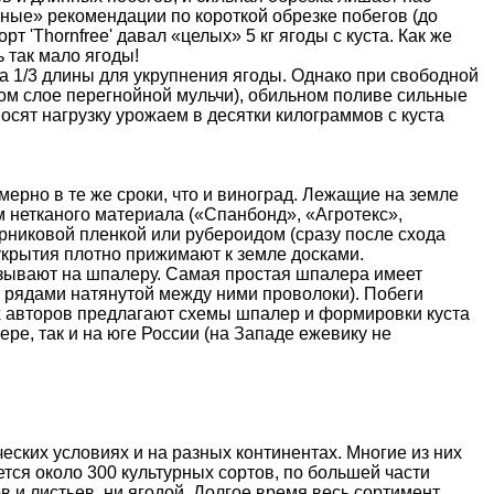
ные» рекомендации по короткой обрезке побегов (до
т 'Thornfree' давал «целых» 5 кг ягоды с куста. Как же
 так мало ягоды!
на 1/3 длины для укрупнения ягоды. Однако при свободной
том слое перегнойной мульчи), обильном поливе сильные
выносят нагрузку урожаем в десятки килограммов с куста
ерно в те же сроки, что и виноград. Лежащие на земле
нетканого материала («Спанбонд», «Агротекс»,
рниковой пленкой или рубероидом (сразу после схода
 укрытия плотно прижимают к земле досками.
зывают на шпалеру. Самая простая шпалера имеет
 рядами натянутой между ними проволоки). Побеги
 авторов предлагают схемы шпалер и формировки куста
ере, так и на юге России (на Западе ежевику не
еских условиях и на разных континентах. Многие из них
тся около 300 культурных сортов, по большей части
в и листьев, ни ягодой. Долгое время весь сортимент