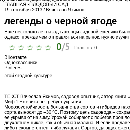
ГЛАВНАЯ
•
ПЛОДОВЫЙ САД
19 сентября 2013
/
Вячеслав Якимов
легенды о черной ягоде
Еще несколько лет назад саженцы садовой ежевики было 
однако, прежде чем отправляться на рынок, нужно изучит
0
/5
Голосов:
0
ВКонтакте
Одноклассники
Pinterest
этой ягодной культуре
ТЕКСТ Вячеслав Якимов, садовод-опытник, автор книги 
Миф 1 Ежевика не требует укрытия
Морозоустойчивость большинства сортов и гибридов нахо
сорта выносят до –30 ºС. Поэтому цель садовода – сохр
ее укрывают на зиму. Урожай собирают с побегов прошлог
двухлетнем цикле, как и обычная малина. И если продавец
либо некомпетентен, либо лукавит. Сортов, дающих ежег