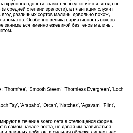
за крупноплодности значительно ускоряется, ягода не
 (в средней степени зрелости), а плантация служит
с ягод различных сортов малины довольно похож,
х ароматов. Особенно велика вариативность вкусов
е заниматься именно ежевикой без генов малины,
летом.
'Thornfree', 'Smooth Steem', 'Thornless Evergreen', 'Loch
ch Tay', 'Arapaho', 'Orcan', 'Natchez', 'Agavam', 'Flint',
ируют в течение всего лета в стелющейся форме.
 в самом начале роста, не давая им развиваться
в и длинных побегов, и сильная обрезка лишает нас