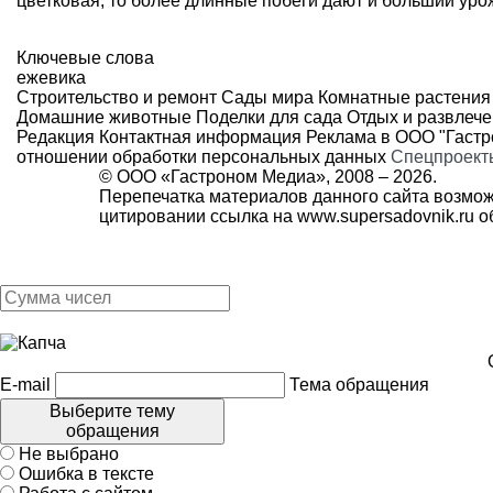
цветковая, то более длинные побеги дают и больший уро
Ключевые слова
ежевика
Строительство и ремонт
Сады мира
Комнатные растения
Домашние животные
Поделки для сада
Отдых и развлеч
Редакция
Контактная информация
Реклама в ООО "Гаст
отношении обработки персональных данных
Спецпроект
© ООО «Гастроном Медиа», 2008 –
2026.
Перепечатка материалов данного сайта возмож
цитировании ссылка на
www.supersadovnik.ru
об
E-mail
Тема обращения
Выберите тему
обращения
Не выбрано
Ошибка в тексте