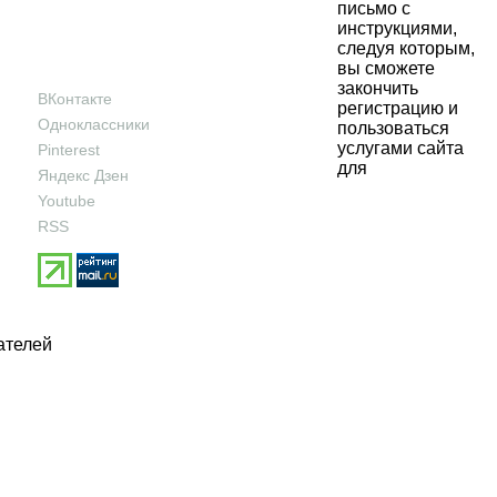
письмо с
инструкциями,
следуя которым,
вы сможете
закончить
ВКонтакте
регистрацию и
Одноклассники
пользоваться
услугами сайта
Pinterest
для
Яндекс Дзен
Youtube
RSS
ателей