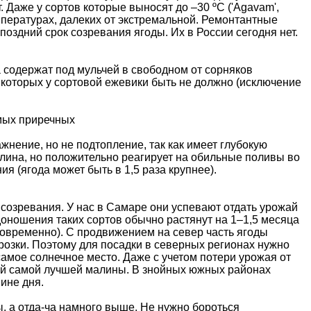
 Даже у сортов которые выносят до –30 ºС ('Agavam',
температурах, далеких от экстремальной. Ремонтантные
оздний срок созревания ягоды. Их в России сегодня нет.
а содержат под мульчей в свободном от сорняков
 которых у сортовой ежевики быть не должно (исключение
мых приречных
нение, но не подтопление, так как имеет глубокую
алина, но положительно реагирует на обильные поливы во
я (ягода может быть в 1,5 раза крупнее).
 созревания. У нас в Самаре они успевают отдать урожай
доношения таких сортов обычно растянут на 1–1,5 месяца
дновременно). С продвижением на север часть ягоды
орозки. Поэтому для посадки в северных регионах нужно
амое солнечное место. Даже с учетом потери урожая от
ай самой лучшей малины. В знойных южных районах
ине дня.
, а отда-ча намного выше. Не нужно бороться