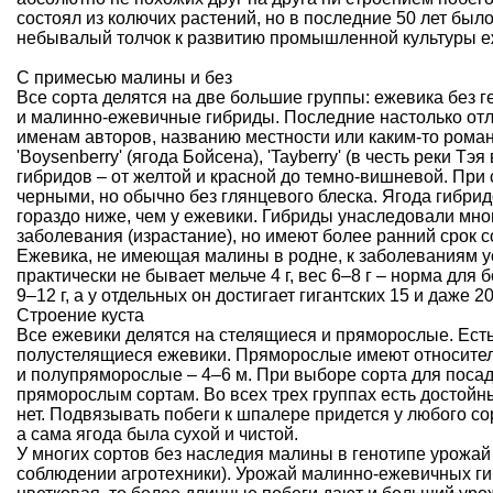
состоял из колючих растений, но в последние 50 лет был
небывалый толчок к развитию промышленной культуры е
С примесью малины и без
Все сорта делятся на две большие группы: ежевика без г
и малинно-ежевичные гибриды. Последние настолько отлич
именам авторов, названию местности или каким-то романт
'Boysenberry' (ягода Бойсена), 'Tayberry' (в честь реки Тэ
гибридов – от желтой и красной до темно-вишневой. При
черными, но обычно без глянцевого блеска. Ягода гибри
гораздо ниже, чем у ежевики. Гибриды унаследовали мно
заболевания (израстание), но имеют более ранний срок
Ежевика, не имеющая малины в родне, к заболеваниям ус
практически не бывает мельче 4 г, вес 6–8 г – норма дл
9–12 г, а у отдельных он достигает гигантских 15 и даже 20 
Строение куста
Все ежевики делятся на стелящиеся и пряморослые. Ест
полустелящиеся ежевики. Пряморослые имеют относитель
и полупряморослые – 4–6 м. При выборе сорта для посад
пряморослым сортам. Во всех трех группах есть достойн
нет. Подвязывать побеги к шпалере придется у любого сор
а сама ягода была сухой и чистой.
У многих сортов без наследия малины в генотипе урожай 
соблюдении агротехники). Урожай малинно-ежевичных гиб