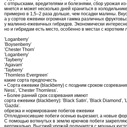
с отпрысками, вредителями и болезнями, сбор урожая из-
мнется и может несколько дней храниться в холодильнике
примерно в 1,5–2 раза дольше, чем посадки малины. Вку
а у сортов ежевики огромная гамма различных фруктовы
у малинно-ежевичных гибридов. Экономически интересне
но и гибридам есть место, особенно в местах с коротким 
'Loganberry'
'Boysenberry'
'Chester Thorn'
'Loganberry'
'Tayberry'
'Agavam'
'Tayberry'
'Thornless Evergreen'
какие сорта предпочесть
• Сорта ежевики (blackberry) с поздним сроком созревания: 
Ness', 'Chester Thornless'.
• Более ранний срок созревания имеют
сорта ежевики (blackberry): 'Black Satin', 'Black Diamond', 'Lo
'Gazda'.
обрезка и нормирование побегов ежевики
Отплодоносившие побеги осенью вырезают, а новые форм
С помощью воткнутых в землю крючков побеги закрепляют
вертикально. Высокий урожай получается с мощных кусто