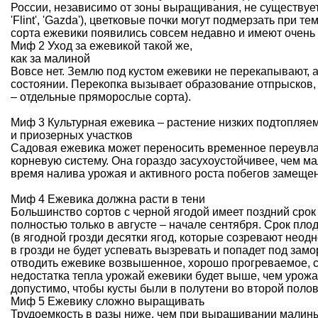
России, независимо от зоны выращивания, не существует.
'Flint', 'Gazda'), цветковые почки могут подмерзать при 
сорта ежевики появились совсем недавно и имеют очень п
Миф 2 Уход за ежевикой такой же,
как за малиной
Вовсе нет. Землю под кустом ежевики не перекапывают, 
состоянии. Перекопка вызывает образование отпрысков,
– отдельные пряморослые сорта).
Миф 3 Культурная ежевика – растение низких подтопляе
и приозерных участков
Садовая ежевика может переносить временное переувлаж
корневую систему. Она гораздо засухоустойчивее, чем м
время налива урожая и активного роста побегов замещени
Миф 4 Ежевика должна расти в тени
Большинство сортов с черной ягодой имеет поздний срок
полностью только в августе – начале сентября. Срок пло
(в ягодной грозди десятки ягод, которые созревают нео
в грозди не будет успевать вызревать и попадет под зам
отводить ежевике возвышенное, хорошо прогреваемое, с
недостатка тепла урожай ежевики будет выше, чем урож
допустимо, чтобы кусты были в полутени во второй полов
Миф 5 Ежевику сложно выращивать
Трудоемкость в разы ниже, чем при выращивании малины