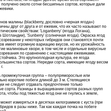
о получено около сотни бесшипных сортов, которые дали
жевики.
енов малины (blackberry, дословно «черная ягода»)
ны друг от друга и от ежевик, что их часто называют по
ическим свойствам: 'Loganberry' (ягода Логана),
я в Шотландии), 'Sunberry' (солнечная ягода). Окраска ягод
 созревании у некоторых гибридов они становятся почти
дов имеет огромную вариацию вкусов, но их урожайность
гие малиновые хвори, в том числе и отдельные вирусные
 созревания по сравнению с настоящими ежевиками.
тойчива. Это крупноплодная культура, ее ягода
я большинства сортов. Нередки сорта, имеющие ягоду весом
г.
ь промежуточная группа – полупряморослые или
но короткие побеги длиной до 3 м. Стелящиеся
ки не следует отдавать предпочтение только
ые сорта. Разницы в выращивании сортов разных групп
та, чтобы под тяжестью ягод они не гнулись к земле,
может измеряться в десятках килограммов с куста (при
ридов в разы ниже. Так как каждая почка на побеге