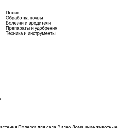
Полив
Обработка почвы
Болезни и вредители
Препараты и удобрения
Техника и инструменты
а
астения
Поделки для сада
Видео
Домашние животные