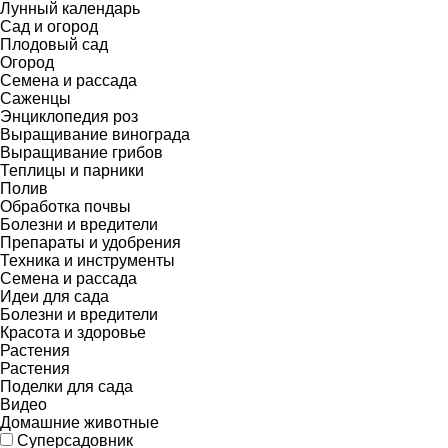
Лунный календарь
Сад и огород
Плодовый сад
Огород
Семена и рассада
Саженцы
Энциклопедия роз
Выращивание винограда
Выращивание грибов
Теплицы и парники
Полив
Обработка почвы
Болезни и вредители
Препараты и удобрения
Техника и инструменты
Семена и рассада
Идеи для сада
Болезни и вредители
Красота и здоровье
Растения
Растения
Поделки для сада
Видео
Домашние животные
Суперсадовник