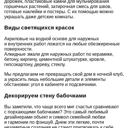
дорожек, пластиковые камни для мульчирования
горшечных растений, затирочная смесь для швов,
готовые наклейки и постеры. С их помощью можно
украшать даже детские комнаты.
Виды светящихся красок
Акриловые на водной основе для наружных
и внутренних работ ложатся на любые обезжиренные
поверхности.
Алкидные эмали для наружных работ по керамике,
бетону, кирпичу, цементной штукатурке, кровле,
гипсокартону, дереву, стеклу.
Мы предлагаем не превращать свой дом в ночной клуб,
а украсить лишь небольшие детали и элементы
обстановки: угол в кабинете и подсвечники.
Декорируем стену бабочками
Вы заметили, что чаще всего миг счастья сравнивают
с порхающими бабочками? Это самый любимый
дизайнерами объект и символ семейной любви
и гармонии по фэн­шуй. Днем эти легкие, почти
незаметные создания не станут притягивать к себе