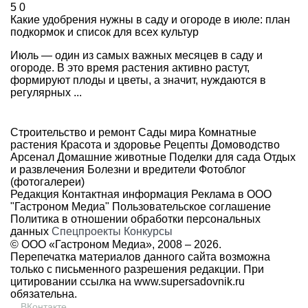
5
0
Какие удобрения нужны в саду и огороде в июле: план
подкормок и список для всех культур
Июль — один из самых важных месяцев в саду и
огороде. В это время растения активно растут,
формируют плоды и цветы, а значит, нуждаются в
регулярных ...
Строительство и ремонт
Сады мира
Комнатные
растения
Красота и здоровье
Рецепты
Домоводство
Арсенал
Домашние животные
Поделки для сада
Отдых
и развлечения
Болезни и вредители
Фотоблог
(фотогалереи)
Редакция
Контактная информация
Реклама в ООО
"Гастроном Медиа"
Пользовательское соглашение
Политика в отношении обработки персональных
данных
Спецпроекты
Конкурсы
© ООО «Гастроном Медиа», 2008 –
2026.
Перепечатка материалов данного сайта возможна
только с письменного разрешения редакции. При
цитировании ссылка на
www.supersadovnik.ru
обязательна.
ВКонтакте