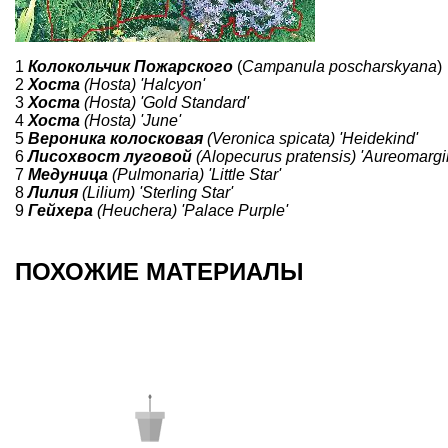
1
Колокольчик Пожарского
(
Campanula poscharskyana
)
2
Хоста
(Hosta) 'Halcyon'
3
Хоста
(Hosta) 'Gold Standard'
4
Хоста
(Hosta) 'June'
5
Вероника колосковая
(Veronica spicata) 'Heidekind'
6
Лисохвост луговой
(Alopecurus pratensis) 'Aureomargi
7
Медуница
(Pulmonaria) 'Little Star'
8
Лилия
(Lilium) 'Sterling Star'
9
Гейхера
(Heuchera) 'Palace Purple'
ПОХОЖИЕ МАТЕРИАЛЫ