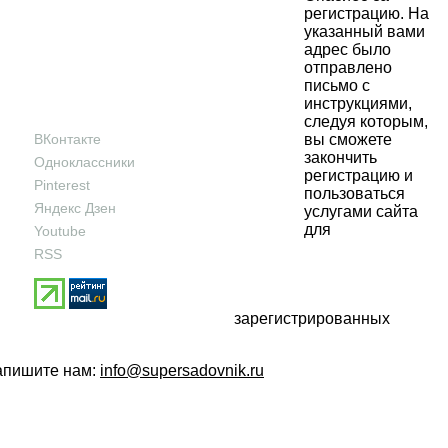
регистрацию. На
указанный вами
адрес было
отправлено
письмо с
инструкциями,
следуя которым,
вы сможете
ВКонтакте
закончить
Одноклассники
регистрацию и
Pinterest
пользоваться
Яндекс Дзен
услугами сайта
для
Youtube
RSS
зарегистрированных
напишите нам:
info@supersadovnik.ru