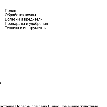
Полив
Обработка почвы
Болезни и вредители
Препараты и удобрения
Техника и инструменты
а
астения
Поделки для сада
Видео
Домашние животные