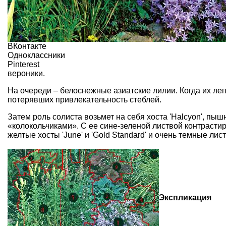
ВКонтакте
Одноклассники
Pinterest
вероники.
На очереди – белоснежные азиатские лилии. Когда их леп
потерявших привлекательность стеблей.
Затем роль солиста возьмет на себя хоста 'Halcyon', пы
«колокольчиками». С ее сине-зеленой листвой контрастир
желтые хосты 'June' и 'Gold Standard' и очень темные ли
Экспликация