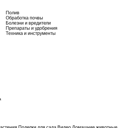
Полив
Обработка почвы
Болезни и вредители
Препараты и удобрения
Техника и инструменты
а
астения
Поделки для сада
Видео
Домашние животные