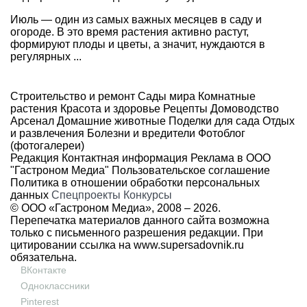
Июль — один из самых важных месяцев в саду и
огороде. В это время растения активно растут,
формируют плоды и цветы, а значит, нуждаются в
регулярных ...
Строительство и ремонт
Сады мира
Комнатные
растения
Красота и здоровье
Рецепты
Домоводство
Арсенал
Домашние животные
Поделки для сада
Отдых
и развлечения
Болезни и вредители
Фотоблог
(фотогалереи)
Редакция
Контактная информация
Реклама в ООО
"Гастроном Медиа"
Пользовательское соглашение
Политика в отношении обработки персональных
данных
Спецпроекты
Конкурсы
© ООО «Гастроном Медиа», 2008 –
2026.
Перепечатка материалов данного сайта возможна
только с письменного разрешения редакции. При
цитировании ссылка на
www.supersadovnik.ru
обязательна.
ВКонтакте
Одноклассники
Pinterest