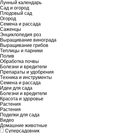
Лунный календарь
Сад и огород
Плодовый сад
Огород
Семена и рассада
Саженцы
Энциклопедия роз
Выращивание винограда
Выращивание грибов
Теплицы и парники
Полив
Обработка почвы
Болезни и вредители
Препараты и удобрения
Техника и инструменты
Семена и рассада
Идеи для сада
Болезни и вредители
Красота и здоровье
Растения
Растения
Поделки для сада
Видео
Домашние животные
Суперсадовник