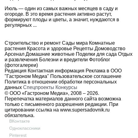
Июль — один из самых важных месяцев в саду и
огороде. В это время растения активно растут,
формируют плоды и цветы, а значит, нуждаются в
регулярных ...
Строительство и ремонт
Сады мира
Комнатные
растения
Красота и здоровье
Рецепты
Домоводство
Арсенал
Домашние животные
Поделки для сада
Отдых
и развлечения
Болезни и вредители
Фотоблог
(фотогалереи)
Редакция
Контактная информация
Реклама в ООО
"Гастроном Медиа"
Пользовательское соглашение
Политика в отношении обработки персональных
данных
Спецпроекты
Конкурсы
© ООО «Гастроном Медиа», 2008 –
2026.
Перепечатка материалов данного сайта возможна
только с письменного разрешения редакции. При
цитировании ссылка на
www.supersadovnik.ru
обязательна.
ВКонтакте
Одноклассники
Pinterest