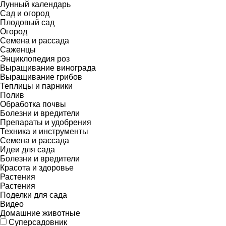
Лунный календарь
Сад и огород
Плодовый сад
Огород
Семена и рассада
Саженцы
Энциклопедия роз
Выращивание винограда
Выращивание грибов
Теплицы и парники
Полив
Обработка почвы
Болезни и вредители
Препараты и удобрения
Техника и инструменты
Семена и рассада
Идеи для сада
Болезни и вредители
Красота и здоровье
Растения
Растения
Поделки для сада
Видео
Домашние животные
Суперсадовник