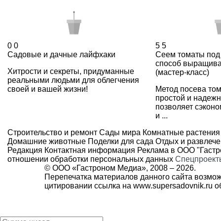
0
0
5
5
Садовые и дачные лайфхаки
Сеем томаты под
способ выращива
Хитрости и секреты, придуманные
(мастер-класс)
реальными людьми для облегчения
своей и вашей жизни!
Метод посева том
простой и надежн
позволяет сэконо
и ...
Строительство и ремонт
Сады мира
Комнатные растения
Домашние животные
Поделки для сада
Отдых и развлеч
Редакция
Контактная информация
Реклама в ООО "Гаст
отношении обработки персональных данных
Спецпроект
© ООО «Гастроном Медиа», 2008 –
2026.
Перепечатка материалов данного сайта возмож
цитировании ссылка на
www.supersadovnik.ru
об