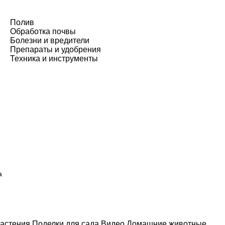
Полив
Обработка почвы
Болезни и вредители
Препараты и удобрения
Техника и инструменты
а
астения
Поделки для сада
Видео
Домашние животные