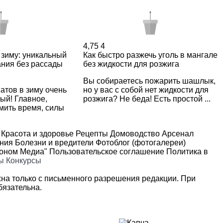
4,75
4
 зиму: уникальный
Как быстро разжечь уголь в мангале
ния без рассады
без жидкости для розжига
Вы собираетесь пожарить шашлык,
атов в зиму очень
но у вас с собой нет жидкости для
ый! Главное,
розжига? Не беда! Есть простой ...
мить время, силы
Красота и здоровье
Рецепты
Домоводство
Арсенал
ения
Болезни и вредители
Фотоблог (фотогалереи)
роном Медиа"
Пользовательское соглашение
Политика в
ы
Конкурсы
на только с письменного разрешения редакции. При
язательна.